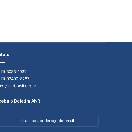
tato
11) 3083-1931
11) 93490-8287
nr@anrbrasil.org.br
eba o Boletim ANR
ra