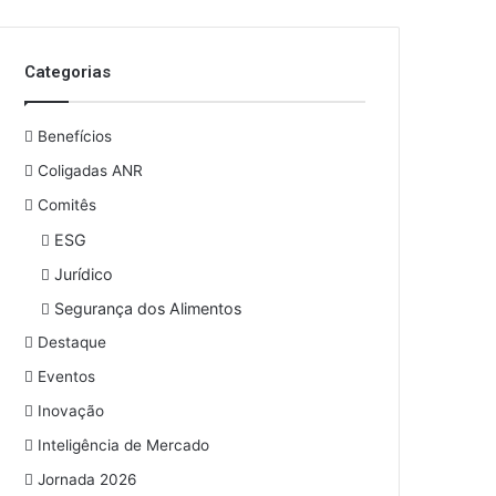
o
s
e
Categorias
u
e
n
Benefícios
d
e
Coligadas ANR
r
Comitês
e
ESG
ç
o
Jurídico
d
Segurança dos Alimentos
e
e
Destaque
m
Eventos
a
i
Inovação
l
Inteligência de Mercado
Jornada 2026