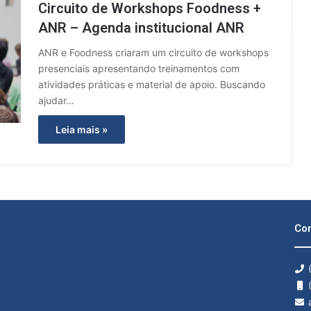
Circuito de Workshops Foodness +
ANR – Agenda institucional ANR
ANR e Foodness criaram um circuito de workshops
presenciais apresentando treinamentos com
atividades práticas e material de apoio. Buscando
ajudar…
Leia mais »
Con
(
(
a