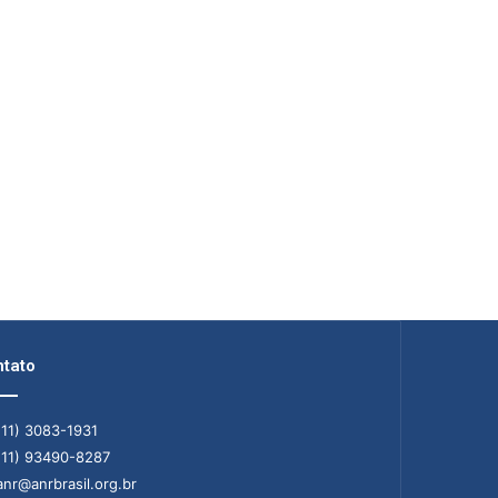
tato
11) 3083-1931
11) 93490-8287
nr@anrbrasil.org.br