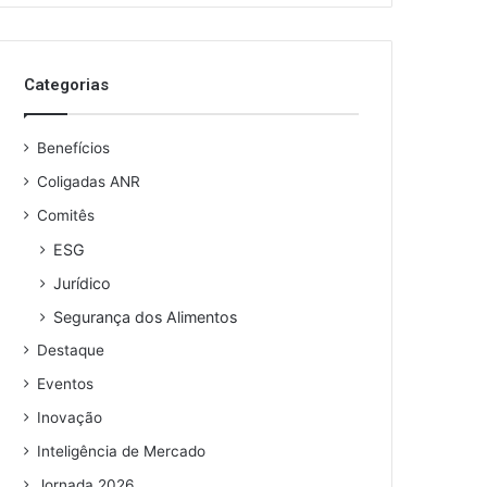
o
s
e
Categorias
u
e
n
Benefícios
d
e
Coligadas ANR
r
Comitês
e
ESG
ç
o
Jurídico
d
Segurança dos Alimentos
e
e
Destaque
m
Eventos
a
i
Inovação
l
Inteligência de Mercado
Jornada 2026