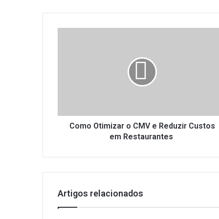
Como
Otimizar
o
CMV
e
Reduzir
Custos
em
Restaurantes
Como Otimizar o CMV e Reduzir Custos
em Restaurantes
Artigos relacionados