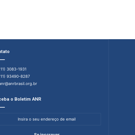
tato
11) 3083-1931
11) 93490-8287
nr@anrbrasil.org.br
eba o Boletim ANR
ra
ereço