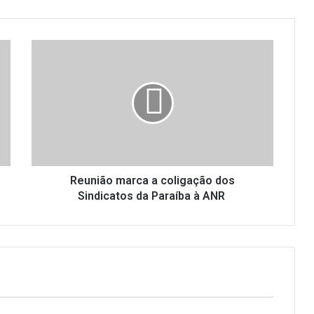
Reunião
marca
a
coligação
dos
Sindicatos
da
Paraíba
à
ANR
Reunião marca a coligação dos
Sindicatos da Paraíba à ANR