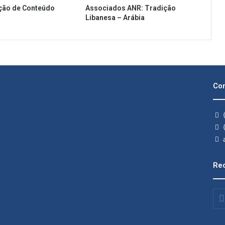
ção de Conteúdo
Associados ANR: Tradição
Libanesa – Arábia
Con
(
(
a
Rec
Insi
o
seu
end