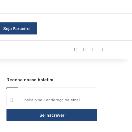
ar
Seja Parceiro
Facebook
Linkedin
YouTube
Instagram
Receba nosso boletim
Insira
o
seu
endereço
de
email