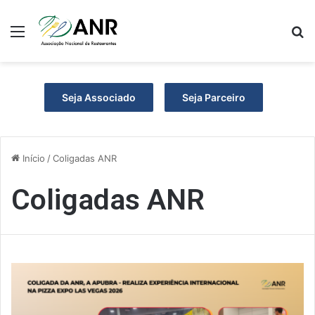
Menu
P
Seja Associado
Seja Parceiro
Início
/
Coligadas ANR
Coligadas ANR