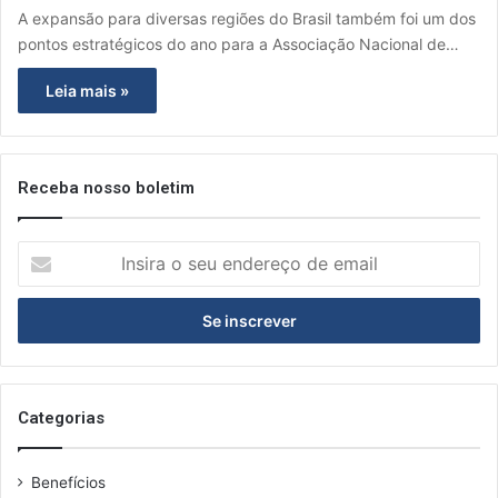
A expansão para diversas regiões do Brasil também foi um dos
pontos estratégicos do ano para a Associação Nacional de…
Leia mais »
Receba nosso boletim
I
n
s
i
r
a
o
s
Categorias
e
u
Benefícios
e