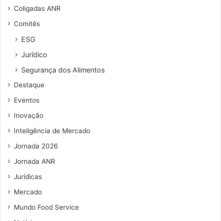
n
Coligadas ANR
d
Comitês
e
r
ESG
e
Jurídico
ç
o
Segurança dos Alimentos
d
Destaque
e
e
Eventos
m
Inovação
a
i
Inteligência de Mercado
l
Jornada 2026
Jornada ANR
Jurídicas
Mercado
Mundo Food Service