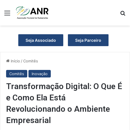
Menu
Pr
Seja Associado
Seja Parceiro
Início
/
Comitês
Comitês
Inovação
Transformação Digital: O Que É
e Como Ela Está
Revolucionando o Ambiente
Empresarial