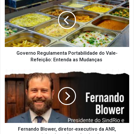
Regulamenta
Portabilidade
do
Vale-
Refeição:
Entenda
as
Mudanças
Governo Regulamenta Portabilidade do Vale-
Refeição: Entenda as Mudanças
Fernando
Blower,
diretor-
executivo
da
ANR,
participa
do
podcast
foodtopia
Fernando Blower, diretor-executivo da ANR,