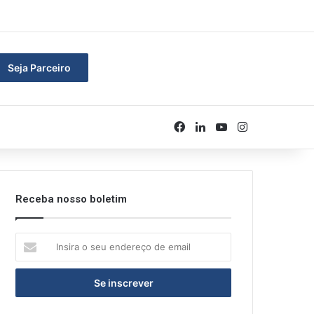
rar
Seja Parceiro
Facebook
Linkedin
YouTube
Instagram
Receba nosso boletim
Insira
o
seu
endereço
de
email