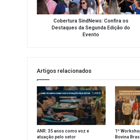
Segunda
Edição
do
Evento
Cobertura SindNews: Confira os
Destaques da Segunda Edição do
Evento
Artigos relacionados
ANR: 35 anos como voz e
1º Worksho
atuação pelo setor
Bovina Brasi