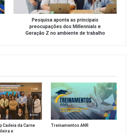
Millennials
e
Geração
Z
Pesquisa aponta as principais
no
preocupações dos Millennials e
ambiente
Geração Z no ambiente de trabalho
de
trabalho
p Cadeia da Carne
Treinamentos ANR
leira e