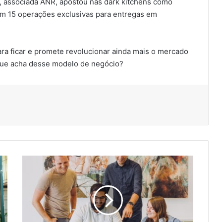
o, associada ANR, apostou nas dark kitchens como
m 15 operações exclusivas para entregas em
a ficar e promete revolucionar ainda mais o mercado
 que acha desse modelo de negócio?
Pesquisa
aponta
as
principais
preocupações
dos