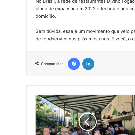
No Brasil, a rede de restaurantes Divino Fogã
plano de expansão em 2022 e fechou o ano co
domicílio.
Sem dúvida, esse é um movimento que veio par
de foodservice nos próximos anos. E você, o
Facebook
Linkedin
Compartilhar
Cobertura
SindNews:
Confira
os
Destaques
da