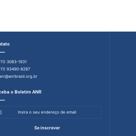
tato
11) 3083-1931
11) 93490-8287
nr@anrbrasil.org.br
eba o Boletim ANR
ra
ereço