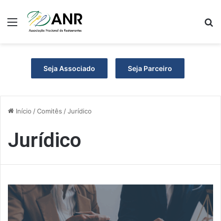
Menu
P
Seja Associado
Seja Parceiro
Início
/
Comitês
/
Jurídico
Jurídico