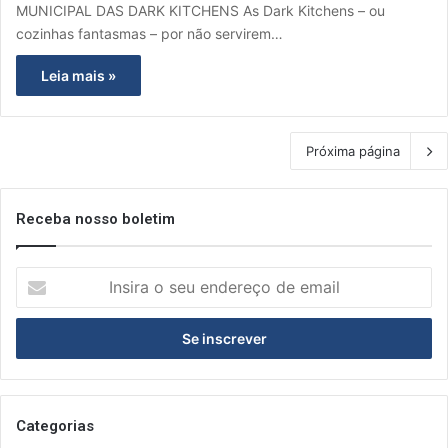
MUNICIPAL DAS DARK KITCHENS As Dark Kitchens – ou
cozinhas fantasmas – por não servirem…
Leia mais »
Próxima página
Receba nosso boletim
I
n
s
i
r
a
o
s
Categorias
e