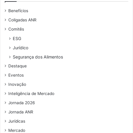
u
Benefícios
e
n
Coligadas ANR
d
Comitês
e
r
ESG
e
Jurídico
ç
o
Segurança dos Alimentos
d
Destaque
e
e
Eventos
m
Inovação
a
i
Inteligência de Mercado
l
Jornada 2026
Jornada ANR
Jurídicas
Mercado