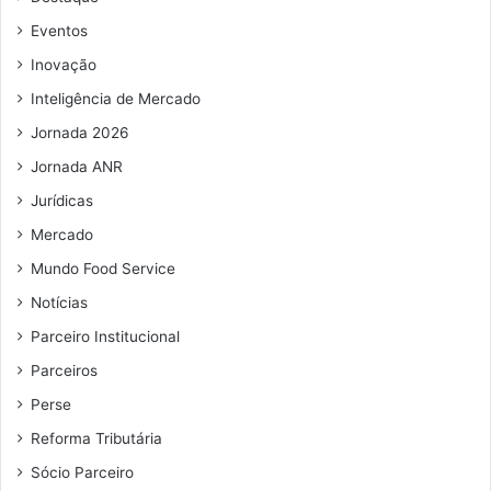
e
e
Eventos
m
Inovação
a
i
Inteligência de Mercado
l
Jornada 2026
Jornada ANR
Jurídicas
Mercado
Mundo Food Service
Notícias
Parceiro Institucional
Parceiros
Perse
Reforma Tributária
Sócio Parceiro