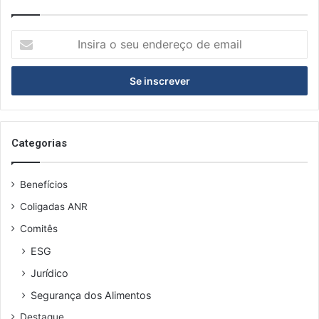
I
n
s
i
r
a
o
s
Categorias
e
u
Benefícios
e
n
Coligadas ANR
d
Comitês
e
r
ESG
e
Jurídico
ç
o
Segurança dos Alimentos
d
Destaque