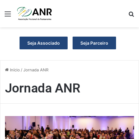
Menu
P
Seja Associado
Seja Parceiro
Início
/
Jornada ANR
Jornada ANR