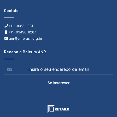
Contato
(11) 3083-1931
(11) 93490-8287
anr@anrbrasil.org.br
Receba o Boletim ANR
Insira
o
seu
endereço
de
email