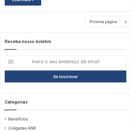
Próxima página
Receba nosso boletim
I
n
s
i
r
a
o
s
Categorias
e
u
Benefícios
e
n
Coligadas ANR