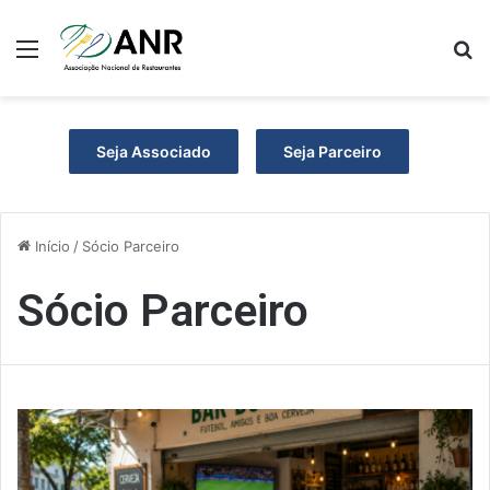
Menu
P
Seja Associado
Seja Parceiro
Início
/
Sócio Parceiro
Sócio Parceiro