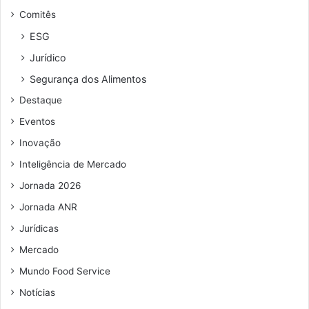
d
Comitês
e
r
ESG
e
Jurídico
ç
o
Segurança dos Alimentos
d
Destaque
e
e
Eventos
m
Inovação
a
i
Inteligência de Mercado
l
Jornada 2026
Jornada ANR
Jurídicas
Mercado
Mundo Food Service
Notícias