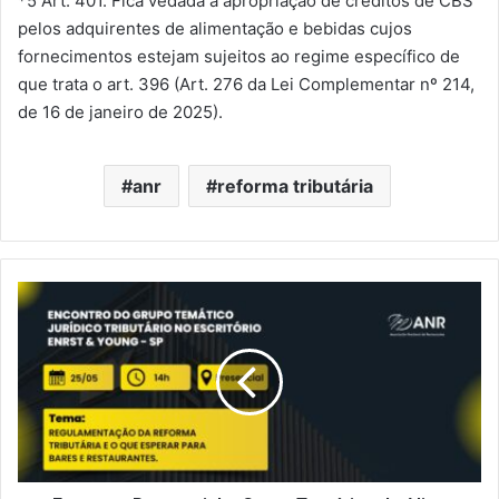
*5 Art. 401. Fica vedada a apropriação de créditos de CBS
pelos adquirentes de alimentação e bebidas cujos
fornecimentos estejam sujeitos ao regime específico de
que trata o art. 396 (Art. 276 da Lei Complementar nº 214,
de 16 de janeiro de 2025).
anr
reforma tributária
Encontro
Presencial
–
Grupo
Temático
Jurídico
Tributário
ANR