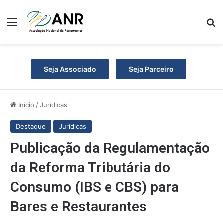
Menu
Pr
Seja Associado
Seja Parceiro
Início
/
Jurídicas
Destaque
Jurídicas
Publicação da Regulamentação
da Reforma Tributária do
Consumo (IBS e CBS) para
Bares e Restaurantes