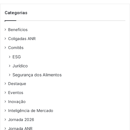
o
s
Categorias
e
u
Benefícios
e
n
Coligadas ANR
d
Comitês
e
r
ESG
e
Jurídico
ç
o
Segurança dos Alimentos
d
Destaque
e
e
Eventos
m
Inovação
a
i
Inteligência de Mercado
l
Jornada 2026
Jornada ANR