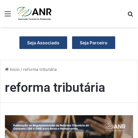
Menu
P
Seja Associado
Seja Parceiro
Início
/
reforma tributária
reforma tributária