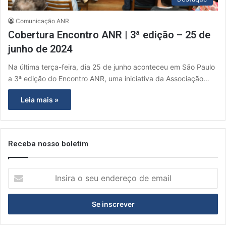
Comunicação ANR
Cobertura Encontro ANR | 3ª edição – 25 de
junho de 2024
Na última terça-feira, dia 25 de junho aconteceu em São Paulo
a 3ª edição do Encontro ANR, uma iniciativa da Associação…
Leia mais »
Receba nosso boletim
I
n
s
i
r
a