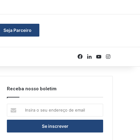
rar
Seja Parceiro
Facebook
Linkedin
YouTube
Instagram
Receba nosso boletim
Insira
o
seu
endereço
de
email