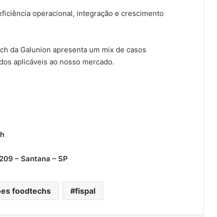
eficiência operacional, integração e crescimento
ech da Galunion apresenta um mix de casos
dos aplicáveis ao nosso mercado.
9h
1209 – Santana – SP
es foodtechs
fispal