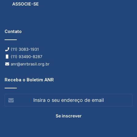
ASSOCIE-SE
Contato
(11) 3083-1931
(11) 93490-8287
anr@anrbrasil.org.br
Receba o Boletim ANR
Insira
o
seu
endereço
de
email