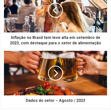
Brasil
tem
leve
alta
em
setembro
de
2023,
Inflação no Brasil tem leve alta em setembro de
com
2023, com destaque para o setor de alimentação
destaque
para
Dados
o
do
setor
setor
de
–
alimentação
Agosto
/
2023
Dados do setor – Agosto / 2023