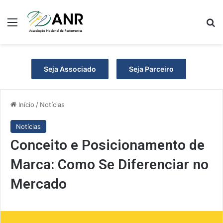
Menu
Pr
Seja Associado
Seja Parceiro
Início
/
Notícias
Notícias
Conceito e Posicionamento de
Marca: Como Se Diferenciar no
Mercado