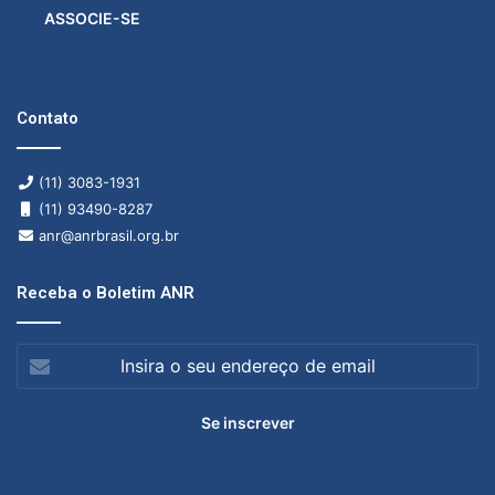
ASSOCIE-SE
Contato
(11) 3083-1931
(11) 93490-8287
anr@anrbrasil.org.br
Receba o Boletim ANR
Insira
o
seu
endereço
de
email