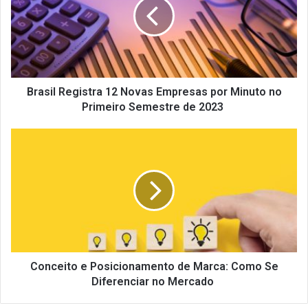
Novas
Empresas
por
Minuto
no
Primeiro
Semestre
Brasil Registra 12 Novas Empresas por Minuto no
de
Primeiro Semestre de 2023
2023
Conceito
e
Posicionamento
de
Marca:
Como
Se
Diferenciar
no
Mercado
Conceito e Posicionamento de Marca: Como Se
Diferenciar no Mercado