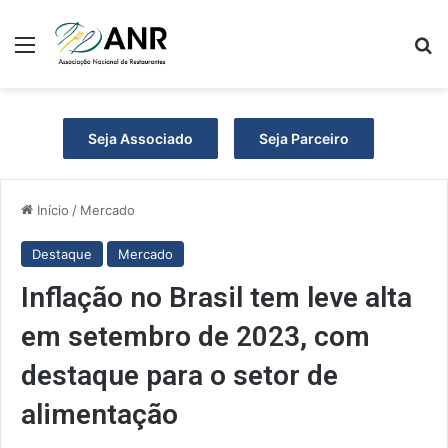
Menu
Pr
Seja Associado
Seja Parceiro
Início
/
Mercado
Destaque
Mercado
Inflação no Brasil tem leve alta
em setembro de 2023, com
destaque para o setor de
alimentação