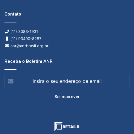
Contato
(11) 3083-1931
(11) 93490-8287
anr@anrbrasil.org.br
Receba o Boletim ANR
Insira
o
seu
endereço
de
email