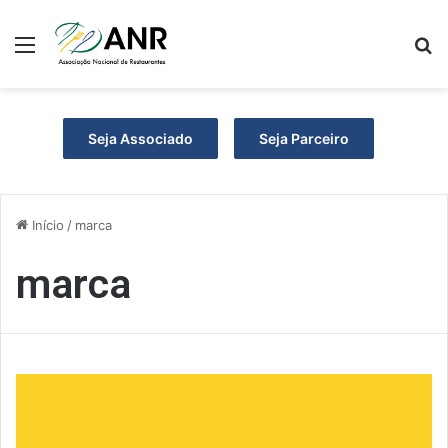
Menu
P
Seja Associado
Seja Parceiro
Início
/
marca
marca