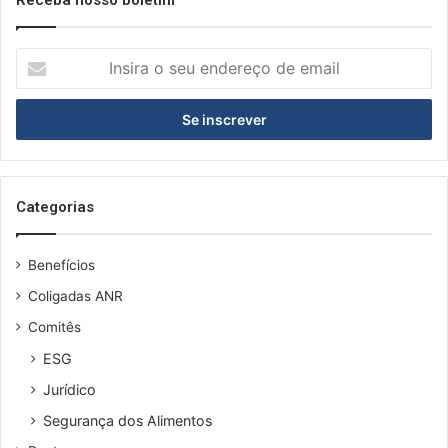
I
n
s
i
r
a
o
s
Categorias
e
u
Benefícios
e
n
Coligadas ANR
d
Comitês
e
r
ESG
e
Jurídico
ç
o
Segurança dos Alimentos
d