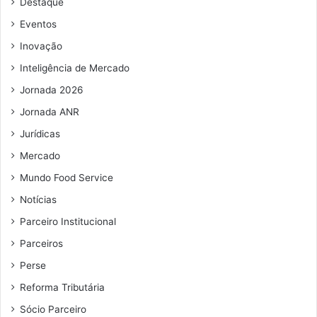
Destaque
e
e
Eventos
m
Inovação
a
i
Inteligência de Mercado
l
Jornada 2026
Jornada ANR
Jurídicas
Mercado
Mundo Food Service
Notícias
Parceiro Institucional
Parceiros
Perse
Reforma Tributária
Sócio Parceiro