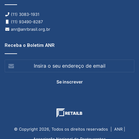
(11) 3083-1931
(11) 93490-8287
anr@anrbrasil.org.br
Receba o Boletim ANR
Insira
o
seu
endereço
de
email
© Copyright 2026, Todos os direitos reservados | ANR |
Associação Nacional de Restaurantes