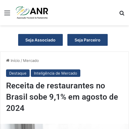
Menu
Pr
Seja Associado
Seja Parceiro
Início
/
Mercado
Destaque
Inteligência de Mercado
Receita de restaurantes no
Brasil sobe 9,1% em agosto de
2024