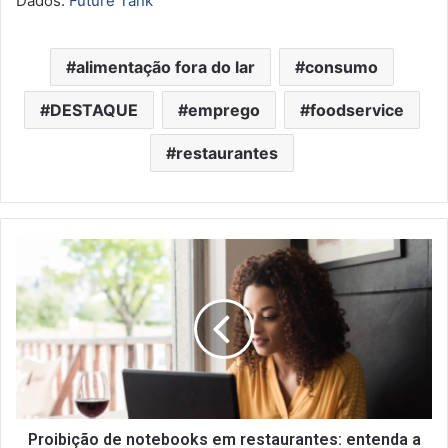
Dados:
Future Tank
alimentação fora do lar
consumo
DESTAQUE
emprego
foodservice
restaurantes
Proibição
de
notebooks
em
restaurantes:
entenda
a
legislação
Proibição de notebooks em restaurantes: entenda a