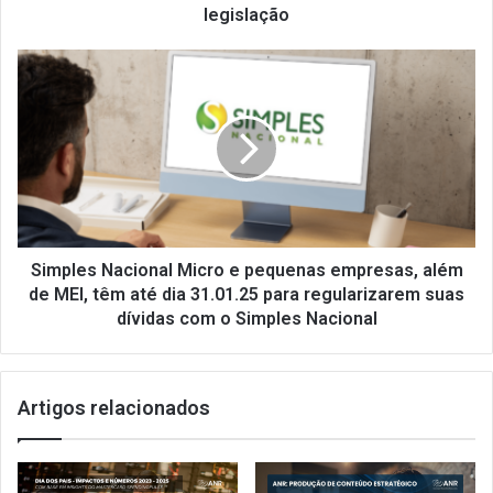
legislação
Simples
Nacional Micro
e
pequenas
empresas,
além
de
MEI,
têm
até
Simples Nacional Micro e pequenas empresas, além
dia
de MEI, têm até dia 31.01.25 para regularizarem suas
31.01.25
dívidas com o Simples Nacional
para
regularizarem
suas
Artigos relacionados
dívidas
com
o
Simples