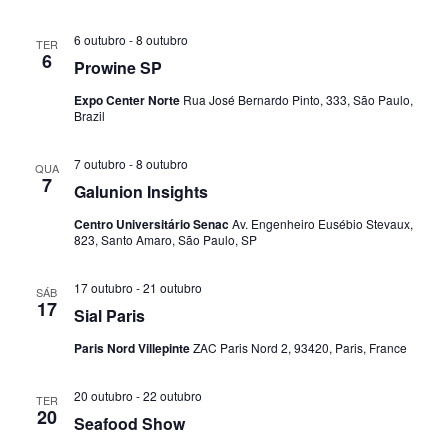
E
v
6 outubro
-
8 outubro
TER
6
Prowine SP
e
Expo Center Norte
Rua José Bernardo Pinto, 333, São Paulo,
n
Brazil
t
7 outubro
-
8 outubro
QUA
7
o
Galunion Insights
s
Centro Universitário Senac
Av. Engenheiro Eusébio Stevaux,
823, Santo Amaro, São Paulo, SP
17 outubro
-
21 outubro
SÁB
17
Sial Paris
Paris Nord Villepinte
ZAC Paris Nord 2, 93420, Paris, France
20 outubro
-
22 outubro
TER
20
Seafood Show