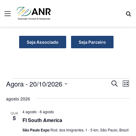
Menu
P
Seja Associado
Seja Parceiro
Agora
 - 
20/10/2026
E
P
N
P
L
r
S
i
a
e
o
e
s
agosto 2026
v
c
v
t
l
s
u
a
e
e
4 agosto
-
6 agosto
QUA
r
q
e
5
c
FI South America
a
g
i
r
u
o
São Paulo Expo
Rod. dos Imigrantes, 1 - 5 km, São Paulo, Brazil
a
e