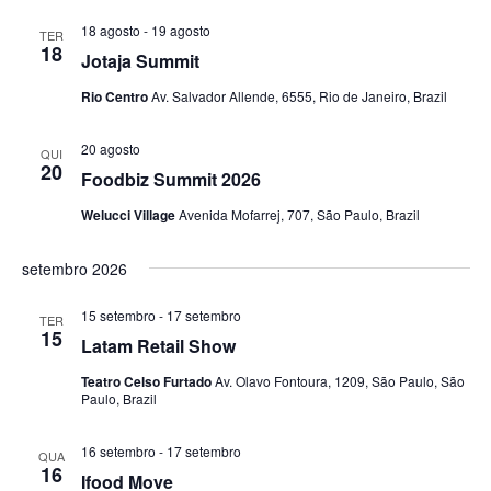
n
n
v
i
ç
e
e
18 agosto
-
19 agosto
TER
a
18
s
n
ã
t
Jotaja Summit
d
t
o
a
a
o
Rio Centro
Av. Salvador Allende, 6555, Rio de Janeiro, Brazil
s
t
o
d
e
a
20 agosto
QUI
o
.
20
n
Foodbiz Summit 2026
s
v
a
Welucci Village
Avenida Mofarrej, 707, São Paulo, Brazil
i
v
s
setembro 2026
e
u
15 setembro
-
17 setembro
TER
a
g
15
Latam Retail Show
l
a
Teatro Celso Furtado
Av. Olavo Fontoura, 1209, São Paulo, São
Paulo, Brazil
E
ç
v
16 setembro
-
17 setembro
ã
QUA
16
e
Ifood Move