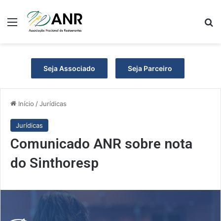
Menu
Pr
Seja Associado
Seja Parceiro
Início
/
Jurídicas
Jurídicas
Comunicado ANR sobre nota
do Sinthoresp