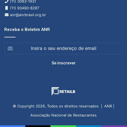
(11) 3083-1931
(11) 93490-8287
anr@anrbrasil.org.br
Receba o Boletim ANR
Insira
o
seu
endereço
de
email
© Copyright 2026, Todos os direitos reservados | ANR |
Associação Nacional de Restaurantes