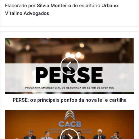
Elaborado por
Silvia Monteiro
do escritório
Urbano
Vitalino Advogados
PERSE:
os
principais
pontos
da
nova
lei
e
cartilha
PERSE: os principais pontos da nova lei e cartilha
Seminário
promovido
pela
Confederação
das