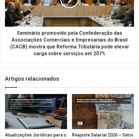
Associações
Comerciais
e
Empresariais
do
Seminário promovido pela Confederação das
Brasil
Associações Comerciais e Empresariais do Brasil
(CACB)
(CACB) mostra que Reforma Tributária pode elevar
mostra
carga sobre serviços em 207%
que
Reforma
Tributária
pode
Artigos relacionados
elevar
carga
sobre
serviços
em
207%
Atualizações Jurídicas para o
Reajuste Salarial 2026 – Setor