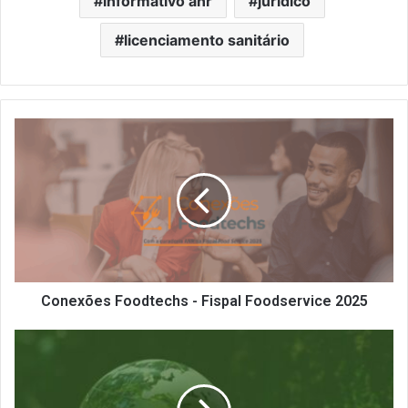
informativo anr
jurídico
licenciamento sanitário
Conexões
Foodtechs
-
Fispal
Foodservice
2025
Conexões Foodtechs - Fispal Foodservice 2025
Cartilha
ESG