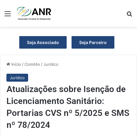
Menu
Pr
Seja Associado
Seja Parceiro
Início
/
Comitês
/
Jurídico
Jurídico
Atualizações sobre Isenção de
Licenciamento Sanitário:
Portarias CVS nº 5/2025 e SMS
nº 78/2024