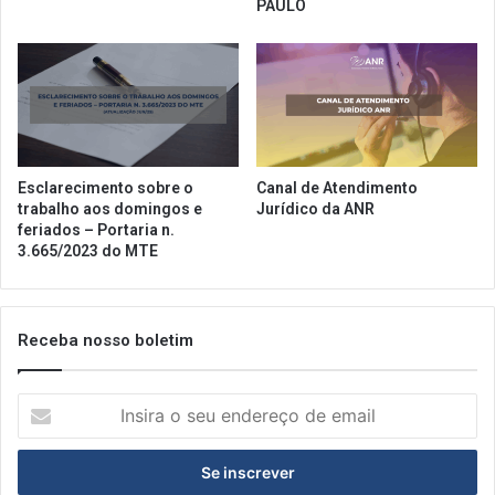
PAULO
Esclarecimento sobre o
Canal de Atendimento
trabalho aos domingos e
Jurídico da ANR
feriados – Portaria n.
3.665/2023 do MTE
Receba nosso boletim
Insira
o
seu
endereço