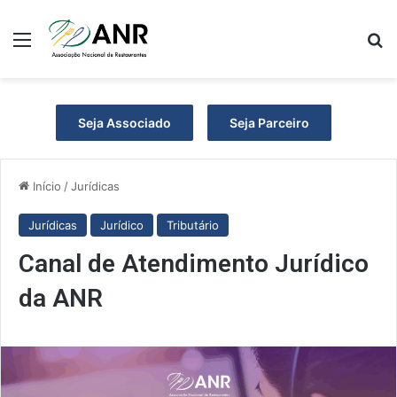
Menu
Pr
Seja Associado
Seja Parceiro
Início
/
Jurídicas
Jurídicas
Jurídico
Tributário
Canal de Atendimento Jurídico
da ANR