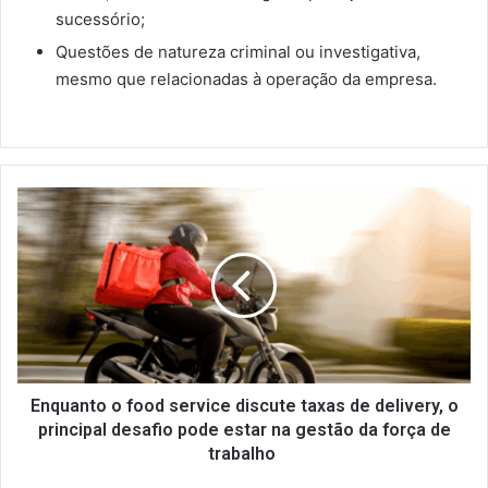
sucessório;
Questões de natureza criminal ou investigativa,
mesmo que relacionadas à operação da empresa.
Enquanto
o
food
service
discute
taxas
de
delivery,
o
principal
Enquanto o food service discute taxas de delivery, o
desafio
principal desafio pode estar na gestão da força de
pode
trabalho
estar