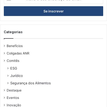
o
seu
endereço
de
email
Categorias
Benefícios
Coligadas ANR
Comitês
ESG
Jurídico
Segurança dos Alimentos
Destaque
Eventos
Inovação