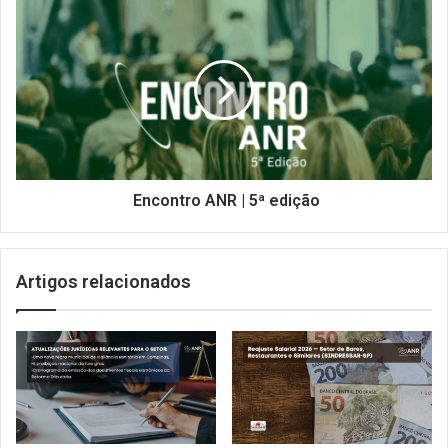
na
Encontro
gestão
ANR
da
|
força
5ª
de
edição
trabalho
Encontro ANR | 5ª edição
Artigos relacionados