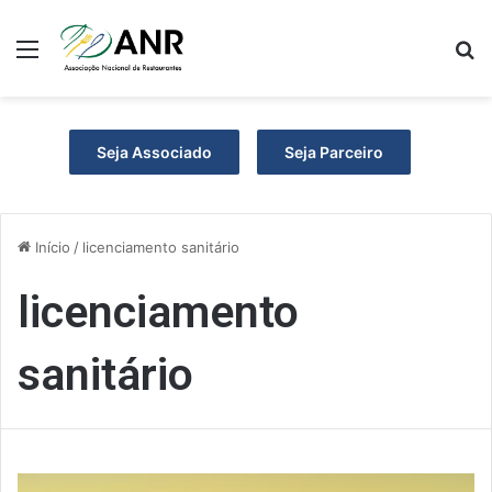
Menu
P
Seja Associado
Seja Parceiro
Início
/
licenciamento sanitário
licenciamento
sanitário