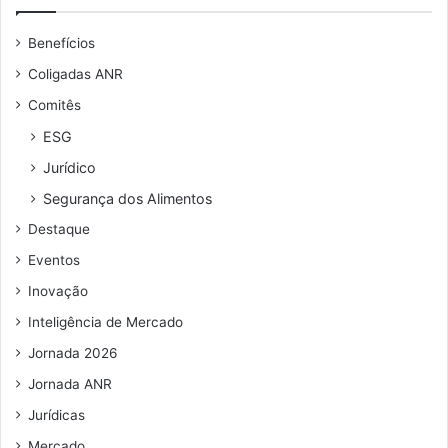
e
u
Benefícios
e
n
Coligadas ANR
d
Comitês
e
r
ESG
e
Jurídico
ç
o
Segurança dos Alimentos
d
Destaque
e
e
Eventos
m
Inovação
a
i
Inteligência de Mercado
l
Jornada 2026
Jornada ANR
Jurídicas
Mercado