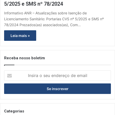
5/2025 e SMS nº 78/2024
Informativo ANR – Atualizações sobre Isenção de
Licenciamento Sanitário: Portarias CVS nº 5/2025 e SMS nº
78/2024 Prezados(as) associados(as), Com…
Leia mais »
Receba nosso boletim
I
n
s
i
r
a
o
s
Categorias