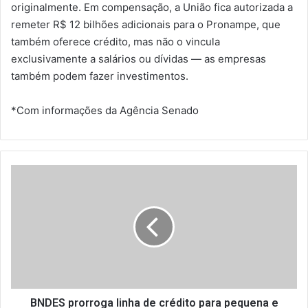
originalmente. Em compensação, a União fica autorizada a
remeter R$ 12 bilhões adicionais para o Pronampe, que
também oferece crédito, mas não o vincula
exclusivamente a salários ou dívidas — as empresas
também podem fazer investimentos.
*Com informações da Agência Senado
B
N
D
E
S
p
r
o
r
r
BNDES prorroga linha de crédito para pequena e