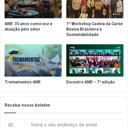
p
ã
e
o
q
d
u
e
ANR: 35 anos como voz e
1º Workshop Cadeia da Carne
e
j
atuação pelo setor
Bovina Brasileira e
n
o
Sustentabilidade
a
r
e
n
m
a
é
d
d
a
i
e
a
s
e
a
Treinamentos ANR
Encontro ANR – 7ª edição
m
l
p
á
r
r
e
i
Receba nosso boletim
s
o
a
s
I
p
n