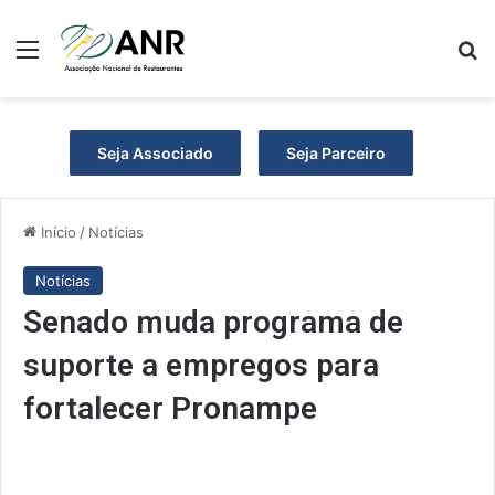
Menu
P
Seja Associado
Seja Parceiro
Início
/
Notícias
Notícias
Senado muda programa de
suporte a empregos para
fortalecer Pronampe