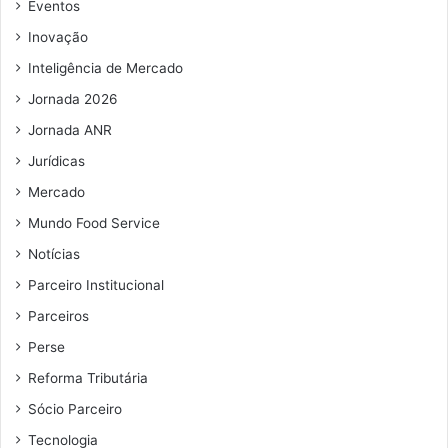
e
Eventos
m
Inovação
a
i
Inteligência de Mercado
l
Jornada 2026
Jornada ANR
Jurídicas
Mercado
Mundo Food Service
Notícias
Parceiro Institucional
Parceiros
Perse
Reforma Tributária
Sócio Parceiro
Tecnologia