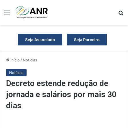
Menu
P
Seja Associado
Seja Parceiro
Início
/
Notícias
Notícias
Decreto estende redução de
jornada e salários por mais 30
dias