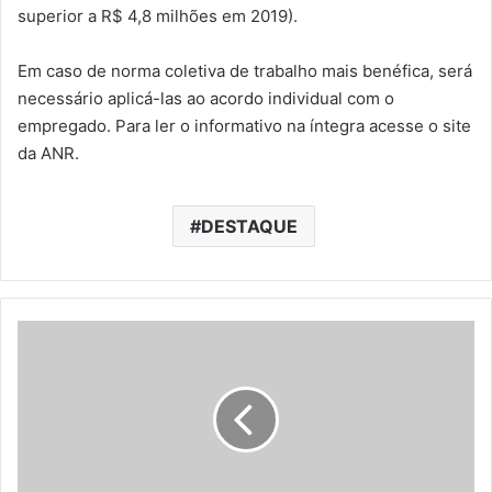
superior a R$ 4,8 milhões em 2019).
Em caso de norma coletiva de trabalho mais benéfica, será
necessário aplicá-las ao acordo individual com o
empregado. Para ler o informativo na íntegra acesse o site
da ANR.
DESTAQUE
S
e
n
a
d
o
m