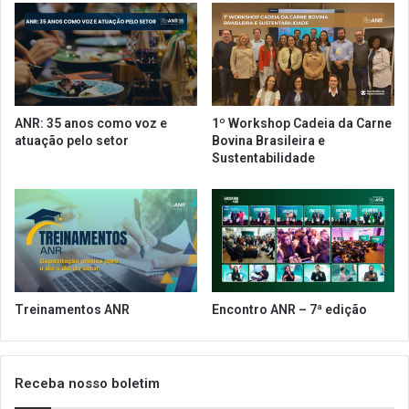
m
s
p
p
r
e
e
d
g
e
o
a
ANR: 35 anos como voz e
1º Workshop Cadeia da Carne
s
v
atuação pelo setor
Bovina Brasileira e
p
a
Sustentabilidade
a
n
r
ç
a
o
f
d
o
e
r
S
t
ã
a
o
Treinamentos ANR
Encontro ANR – 7ª edição
l
P
e
a
c
u
e
l
Receba nosso boletim
r
o