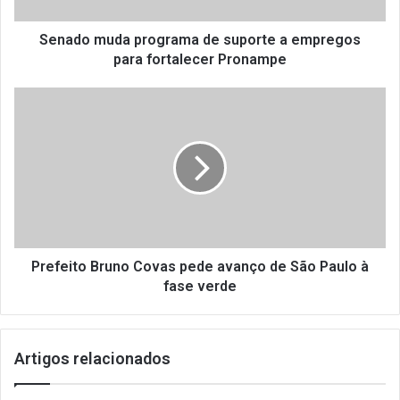
u
d
a
Senado muda programa de suporte a empregos
p
para fortalecer Pronampe
r
o
P
g
r
r
e
a
f
m
e
a
i
d
t
e
o
s
B
u
r
Prefeito Bruno Covas pede avanço de São Paulo à
p
u
fase verde
o
n
r
o
t
C
Artigos relacionados
e
o
a
v
e
a