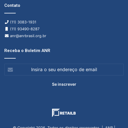
Contato
(11) 3083-1931
(11) 93490-8287
anr@anrbrasil.org.br
Receba o Boletim ANR
Insira
o
seu
endereço
de
email
© Copyright 2026, Todos os direitos reservados | ANR |