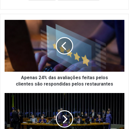
Apenas
24%
das
avaliações
feitas
pelos
clientes são
respondidas
pelos
restaurantes
Apenas 24% das avaliações feitas pelos
clientes são respondidas pelos restaurantes
Atualização
sobre
a
Reforma
Tributária
|