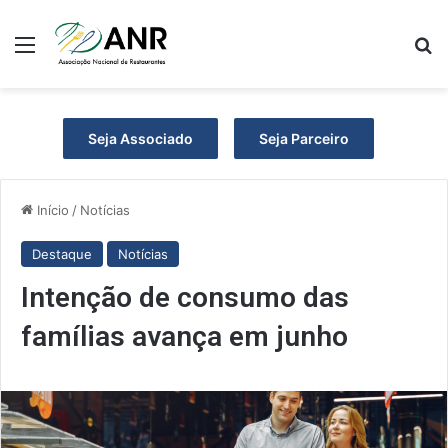
Menu
Pr
Seja Associado
Seja Parceiro
Início
/
Notícias
Destaque
Notícias
Intenção de consumo das
famílias avança em junho