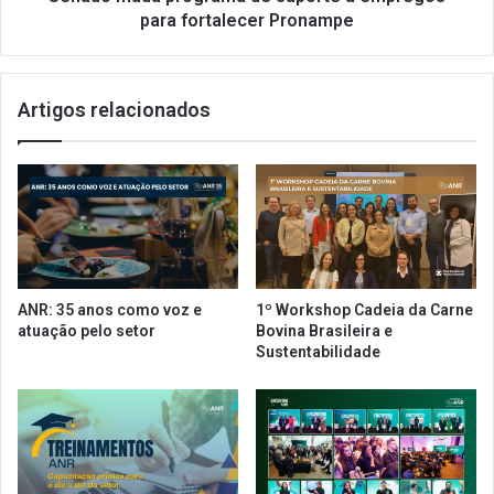
õ
p
para fortalecer Pronampe
e
r
s
o
e
g
Artigos relacionados
s
r
p
a
e
m
c
a
i
d
a
e
i
s
s
u
e
p
ANR: 35 anos como voz e
1º Workshop Cadeia da Carne
x
o
atuação pelo setor
Bovina Brasileira e
c
r
Sustentabilidade
l
t
u
e
s
a
i
e
v
m
a
p