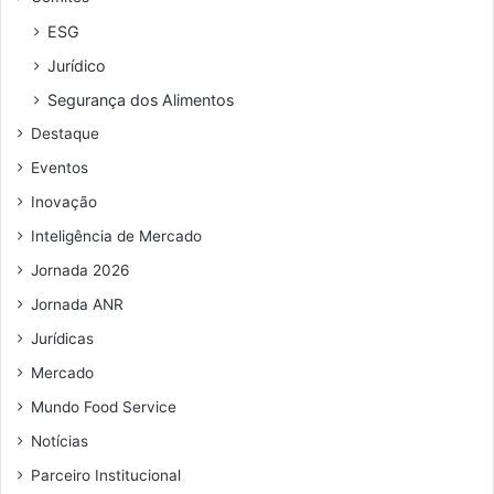
a
e
o
r
r
n
ESG
d
e
a
Jurídico
ç
m
o
p
Segurança dos Alimentos
d
e
Destaque
e
e
Eventos
m
Inovação
a
i
Inteligência de Mercado
l
Jornada 2026
Jornada ANR
Jurídicas
Mercado
Mundo Food Service
Notícias
Parceiro Institucional