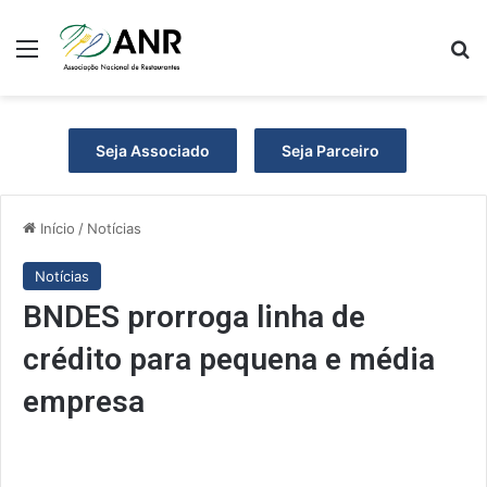
Menu
P
Seja Associado
Seja Parceiro
Início
/
Notícias
Notícias
BNDES prorroga linha de
crédito para pequena e média
empresa