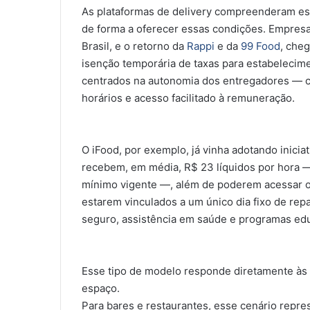
As plataformas de delivery compreenderam es
de forma a oferecer essas condições. Empres
Brasil, e o retorno da
Rappi
e da
99 Food
, che
isenção temporária de taxas para estabelecim
centrados na autonomia dos entregadores — co
horários e acesso facilitado à remuneração.
O iFood, por exemplo, já vinha adotando inicia
recebem, em média, R$ 23 líquidos por hora — 
mínimo vigente —, além de poderem acessar o
estarem vinculados a um único dia fixo de rep
seguro, assistência em saúde e programas edu
Esse tipo de modelo responde diretamente às
espaço.
Para bares e restaurantes, esse cenário repre