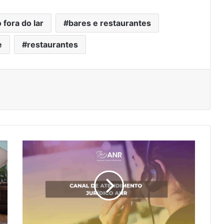
 fora do lar
bares e restaurantes
e
restaurantes
Canal
de
Atendimento
Jurídico
da
ANR