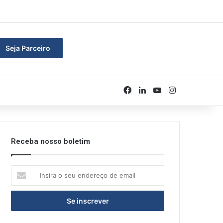
rar
Seja Parceiro
Facebook
Linkedin
YouTube
Instagram
Receba nosso boletim
Insira
o
seu
endereço
de
email