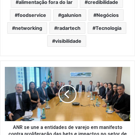
alimentação fora do lar
credibilidade
foodservice
galunion
Negócios
networking
radartech
Tecnologia
visibilidade
ANR
se
une
a
entidades
de
varejo
em
manifesto
contra
ANR se une a entidades de varejo em manifesto
proliferação
contra proliferação das bets e impactos no setor de