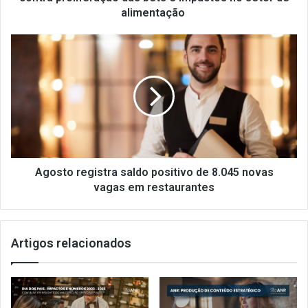
das
alimentação
bets
e
Agosto
impactos
registra
no
saldo
setor
positivo
de
de
alimentação
8.045
novas
vagas
em
restaurantes
Agosto registra saldo positivo de 8.045 novas
vagas em restaurantes
Artigos relacionados