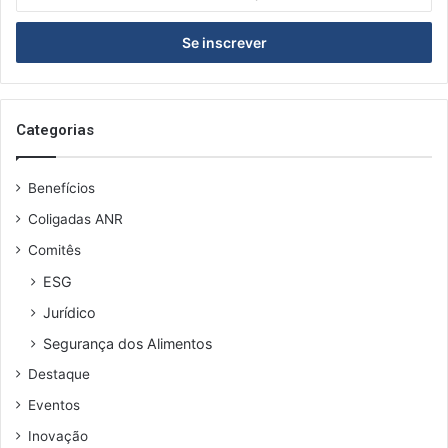
o
seu
endereço
de
email
Categorias
Benefícios
Coligadas ANR
Comitês
ESG
Jurídico
Segurança dos Alimentos
Destaque
Eventos
Inovação