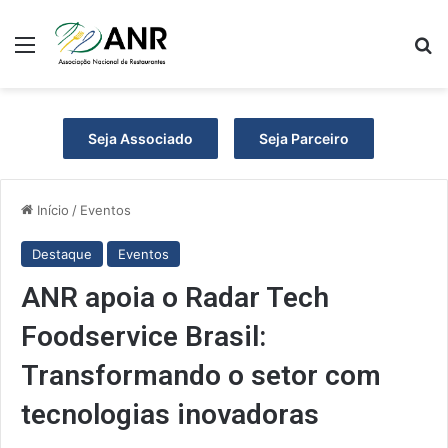
Menu
Pr
Seja Associado
Seja Parceiro
Início
/
Eventos
Destaque
Eventos
ANR apoia o Radar Tech
Foodservice Brasil:
Transformando o setor com
tecnologias inovadoras