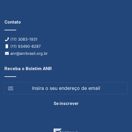
Contato
(11) 3083-1931
(11) 93490-8287
anr@anrbrasil.org.br
Receba o Boletim ANR
Insira
o
seu
endereço
de
email