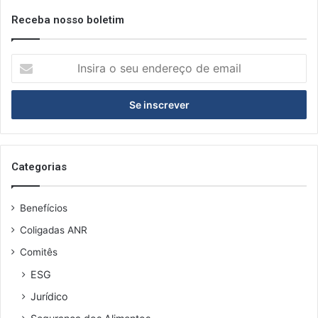
Receba nosso boletim
I
n
s
i
r
a
o
s
Categorias
e
u
Benefícios
e
n
Coligadas ANR
d
Comitês
e
r
ESG
e
Jurídico
ç
o