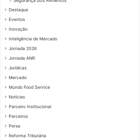
Segurança dos Alimentos
d
Destaque
e
e
Eventos
m
Inovação
a
i
Inteligência de Mercado
l
Jornada 2026
Jornada ANR
Jurídicas
Mercado
Mundo Food Service
Notícias
Parceiro Institucional
Parceiros
Perse
Reforma Tributária