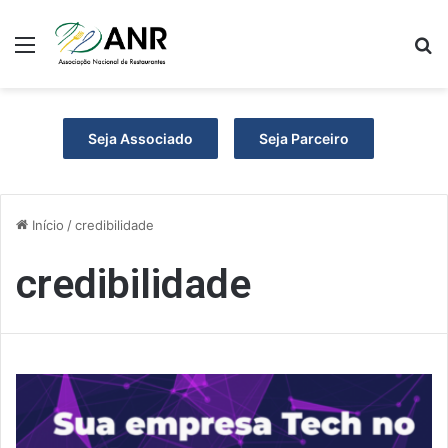
Menu
P
Seja Associado
Seja Parceiro
Início
/
credibilidade
credibilidade