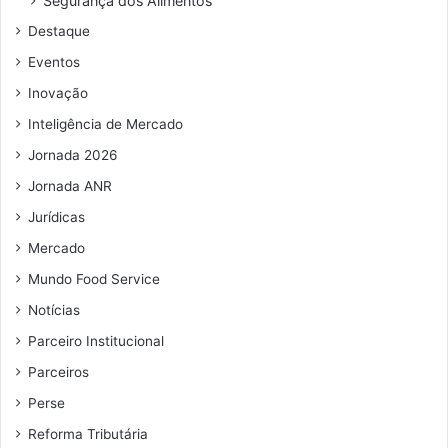
Segurança dos Alimentos
d
Destaque
e
e
Eventos
m
Inovação
a
i
Inteligência de Mercado
l
Jornada 2026
Jornada ANR
Jurídicas
Mercado
Mundo Food Service
Notícias
Parceiro Institucional
Parceiros
Perse
Reforma Tributária