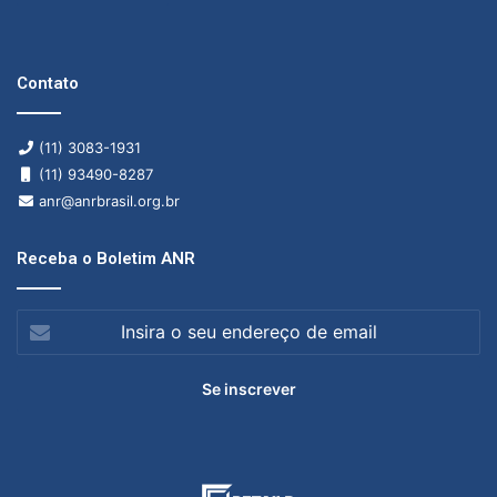
Contato
(11) 3083-1931
(11) 93490-8287
anr@anrbrasil.org.br
Receba o Boletim ANR
Insira
o
seu
endereço
de
email