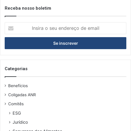
Receba nosso boletim
I
n
s
i
r
a
o
s
Categorias
e
u
Benefícios
e
n
Coligadas ANR
d
Comitês
e
r
ESG
e
Jurídico
ç
o