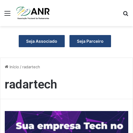
Menu
P
Seja Associado
Seja Parceiro
Início
/
radartech
radartech