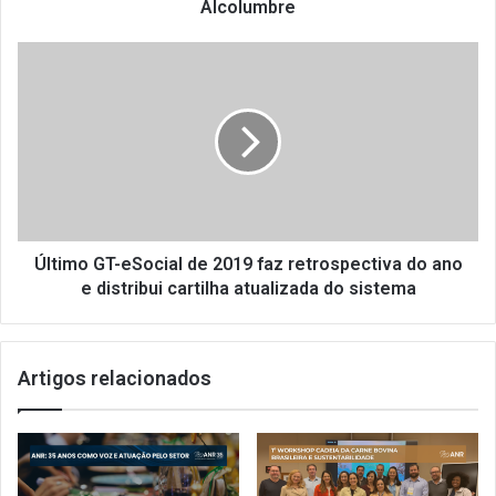
l
Alcolumbre
l
e
Ú
s
l
e
t
d
i
i
m
r
o
e
G
t
T
o
-
r
e
Último GT-eSocial de 2019 faz retrospectiva do ano
e
S
e distribui cartilha atualizada do sistema
s
o
d
c
a
i
A
Artigos relacionados
a
N
l
R
d
p
e
a
2
r
0