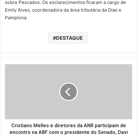
sobre Pescados. Os esclarecimentos ficaram a cargo de
Emily Alves, coordenadora da área tributária da Dias e
Pamplona.
DESTAQUE
C
r
i
s
t
i
a
n
o
M
Cristiano Melles e diretores da ANR participam de
e
encontro na ABF com o presidente do Senado, Davi