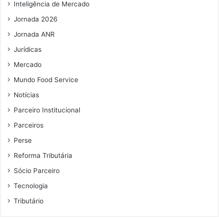
d
i
t
Inteligência de Mercado
o
l
u
Jornada 2026
,
a
D
l
Jornada ANR
a
i
Jurídicas
v
z
i
Mercado
a
A
d
Mundo Food Service
l
a
c
Notícias
d
o
o
Parceiro Institucional
l
s
u
Parceiros
i
m
s
Perse
b
t
Reforma Tributária
r
e
e
m
Sócio Parceiro
a
Tecnologia
Tributário