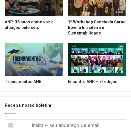
t
1
i
9
c
f
ANR: 35 anos como voz e
1º Workshop Cadeia da Carne
i
a
atuação pelo setor
Bovina Brasileira e
p
z
Sustentabilidade
a
r
m
e
d
t
e
r
e
o
n
s
c
p
o
e
Treinamentos ANR
Encontro ANR – 7ª edição
n
c
t
t
r
i
o
v
Receba nosso boletim
n
a
a
d
A
I
o
B
n
a