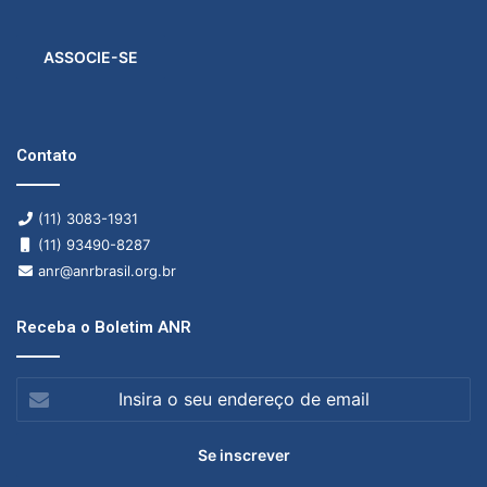
ASSOCIE-SE
Contato
(11) 3083-1931
(11) 93490-8287
anr@anrbrasil.org.br
Receba o Boletim ANR
Insira
o
seu
endereço
de