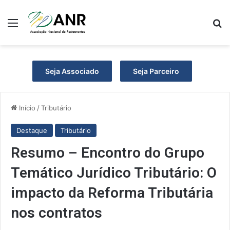
Menu
Pr
Seja Associado
Seja Parceiro
Início
/
Tributário
Destaque
Tributário
Resumo – Encontro do Grupo
Temático Jurídico Tributário: O
impacto da Reforma Tributária
nos contratos