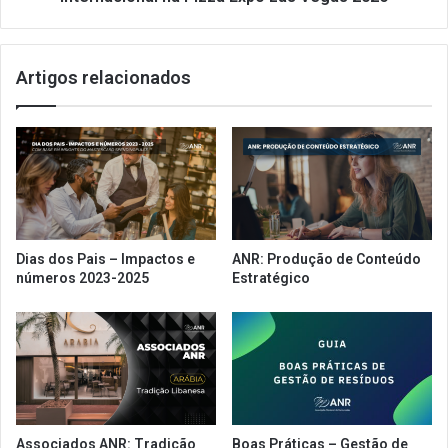
Las
Vegas
2026
Artigos relacionados
Dias dos Pais – Impactos e
ANR: Produção de Conteúdo
números 2023-2025
Estratégico
Associados ANR: Tradição
Boas Práticas – Gestão de