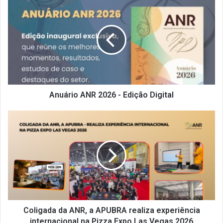
ANR
2026
-
Edição
Digital
Anuário ANR 2026 - Edição Digital
Coligada
da
ANR,
a
APUBRA
realiza
experiência
internacional
na
Pizza
Coligada da ANR, a APUBRA realiza experiência
Expo
internacional na Pizza Expo Las Vegas 2026