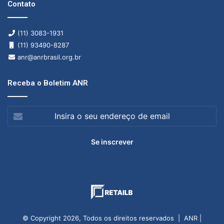
Contato
(11) 3083-1931
(11) 93490-8287
anr@anrbrasil.org.br
Receba o Boletim ANR
Insira
o
seu
endereço
de
email
© Copyright 2026, Todos os direitos reservados | ANR |