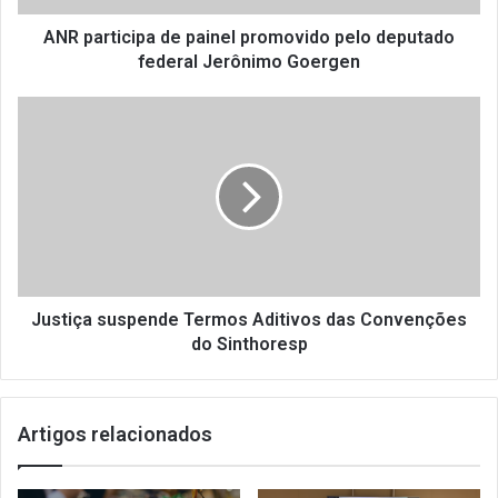
c
i
ANR participa de painel promovido pelo deputado
p
federal Jerônimo Goergen
a
d
J
e
u
p
s
a
t
i
i
n
ç
e
a
l
s
p
u
r
s
Justiça suspende Termos Aditivos das Convenções
o
p
do Sinthoresp
m
e
o
n
v
d
Artigos relacionados
i
e
d
T
o
e