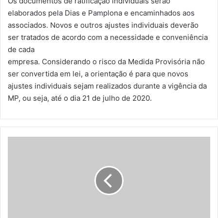
Os documentos de ratificação individuais serão
elaborados pela Dias e Pamplona e encaminhados aos
associados. Novos e outros ajustes individuais deverão
ser tratados de acordo com a necessidade e conveniência
de cada
empresa. Considerando o risco da Medida Provisória não
ser convertida em lei, a orientação é para que novos
ajustes individuais sejam realizados durante a vigência da
MP, ou seja, até o dia 21 de julho de 2020.
A
N
R
p
a
r
t
i