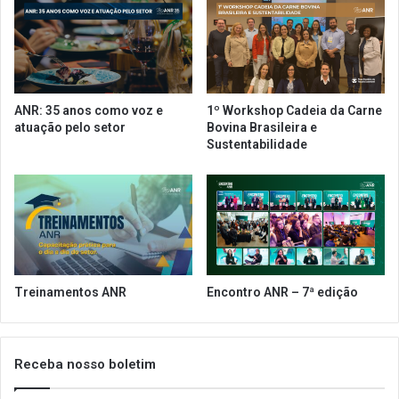
p
r
e
m
l
o
o
s
d
A
e
d
ANR: 35 anos como voz e
1º Workshop Cadeia da Carne
p
i
atuação pelo setor
Bovina Brasileira e
u
t
Sustentabilidade
t
i
a
v
d
o
o
s
f
d
e
a
d
s
e
C
Treinamentos ANR
Encontro ANR – 7ª edição
r
o
a
n
l
v
J
e
Receba nosso boletim
e
n
r
ç