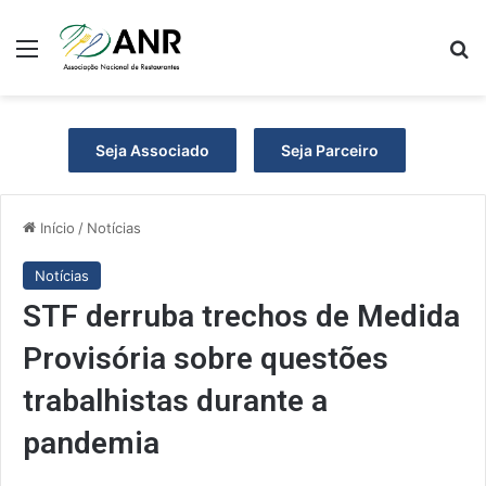
Menu
P
Seja Associado
Seja Parceiro
Início
/
Notícias
Notícias
STF derruba trechos de Medida
Provisória sobre questões
trabalhistas durante a
pandemia