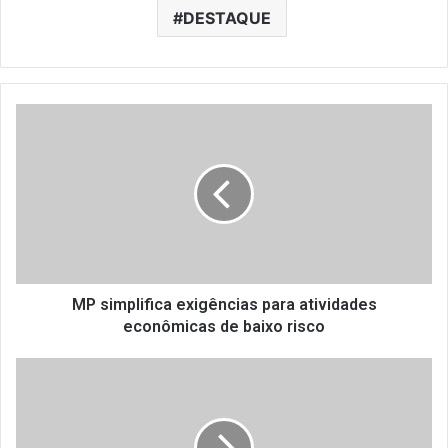
DESTAQUE
M
P
s
i
m
p
l
i
f
i
MP simplifica exigências para atividades
c
econômicas de baixo risco
a
e
O
x
u
i
t
g
b