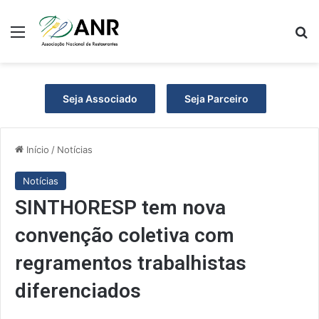
Menu
P
Seja Associado
Seja Parceiro
Início
/
Notícias
Notícias
SINTHORESP tem nova
convenção coletiva com
regramentos trabalhistas
diferenciados