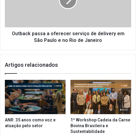
ê
a
n
c
c
k
i
p
a
a
s
s
Outback passa a oferecer serviço de delivery em
p
s
São Paulo e no Rio de Janeiro
a
a
r
a
a
o
Artigos relacionados
a
f
t
e
i
r
v
e
i
c
d
e
a
r
d
s
e
e
ANR: 35 anos como voz e
1º Workshop Cadeia da Carne
s
r
atuação pelo setor
Bovina Brasileira e
e
v
Sustentabilidade
c
i