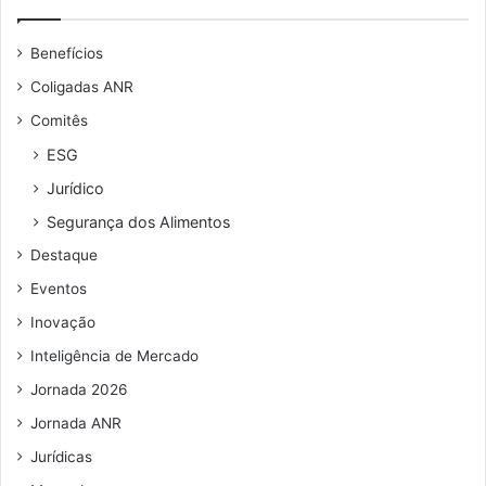
e
o
u
e
Benefícios
e
n
n
o
Coligadas ANR
d
R
Comitês
e
i
r
o
ESG
e
d
Jurídico
ç
e
o
J
Segurança dos Alimentos
d
a
Destaque
e
n
e
e
Eventos
m
i
Inovação
a
r
i
o
Inteligência de Mercado
l
Jornada 2026
Jornada ANR
Jurídicas