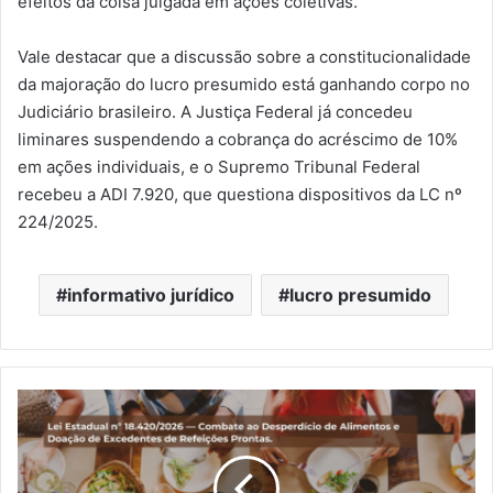
efeitos da coisa julgada em ações coletivas.
Vale destacar que a discussão sobre a constitucionalidade
da majoração do lucro presumido está ganhando corpo no
Judiciário brasileiro. A Justiça Federal já concedeu
liminares suspendendo a cobrança do acréscimo de 10%
em ações individuais, e o Supremo Tribunal Federal
recebeu a ADI 7.920, que questiona dispositivos da LC nº
224/2025.
informativo jurídico
lucro presumido
Lei
Estadual
nº
18.420/2026
—