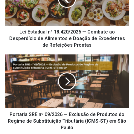
Combate
ao
Desperdício
de
Alimentos
Lei Estadual nº 18.420/2026 — Combate ao
e
Desperdício de Alimentos e Doação de Excedentes
Doação
de Refeições Prontas
de
Excedentes
Portaria
de
SRE
Refeições
nº
Prontas
09/2026
—
Exclusão
de
Produtos
do
Regime
Portaria SRE nº 09/2026 — Exclusão de Produtos do
de
Regime de Substituição Tributária (ICMS-ST) em São
Substituição
Paulo
Tributária