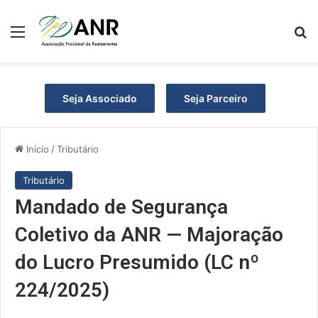
Menu
Pr
Seja Associado
Seja Parceiro
Início
/
Tributário
Tributário
Mandado de Segurança
Coletivo da ANR — Majoração
do Lucro Presumido (LC nº
224/2025)