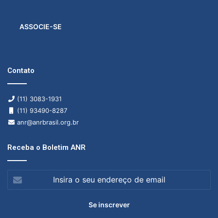
ASSOCIE-SE
Contato
(11) 3083-1931
(11) 93490-8287
anr@anrbrasil.org.br
Receba o Boletim ANR
Insira
o
seu
endereço
de