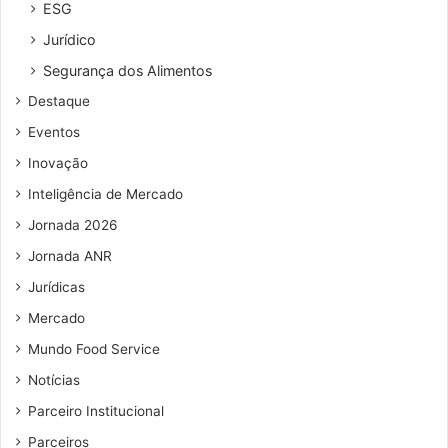
r
ESG
e
Jurídico
ç
o
Segurança dos Alimentos
d
Destaque
e
e
Eventos
m
Inovação
a
i
Inteligência de Mercado
l
Jornada 2026
Jornada ANR
Jurídicas
Mercado
Mundo Food Service
Notícias
Parceiro Institucional
Parceiros