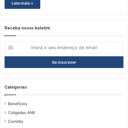
Leia mais »
Receba nosso boletim
I
n
s
i
r
a
o
s
Categorias
e
u
Benefícios
e
n
Coligadas ANR
d
Comitês
e