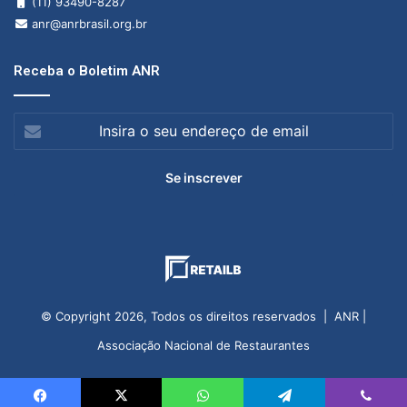
(11) 93490-8287
anr@anrbrasil.org.br
Receba o Boletim ANR
Insira
o
seu
endereço
de
email
© Copyright 2026, Todos os direitos reservados | ANR |
Associação Nacional de Restaurantes