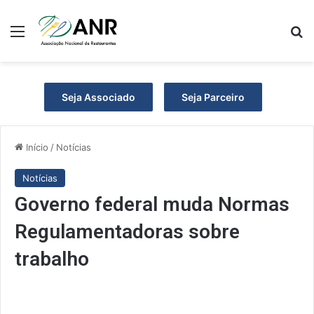
Menu
P
Seja Associado
Seja Parceiro
Início
/
Notícias
Notícias
Governo federal muda Normas
Regulamentadoras sobre
trabalho