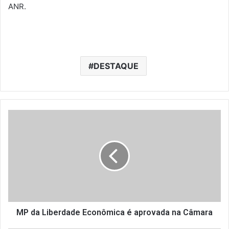
ANR.
DESTAQUE
M
P
d
a
L
i
b
e
r
d
MP da Liberdade Econômica é aprovada na Câmara
a