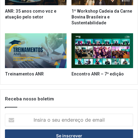
a
s
C
,
ANR: 35 anos como voz e
1º Workshop Cadeia da Carne
â
P
atuação pelo setor
Bovina Brasileira e
m
e
Sustentabilidade
a
s
r
q
a
u
i
s
a
S
a
Treinamentos ANR
Encontro ANR – 7ª edição
l
a
r
i
Receba nosso boletim
a
l
I
A
n
N
s
R
i
2