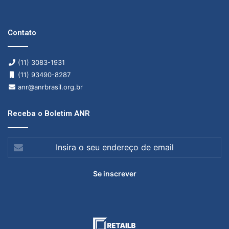
Contato
(11) 3083-1931
(11) 93490-8287
anr@anrbrasil.org.br
Receba o Boletim ANR
Insira
o
seu
endereço
de
email