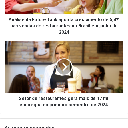
de
5,4%
nas
vendas
Análise da Future Tank aponta crescimento de 5,4%
de
nas vendas de restaurantes no Brasil em junho de
restaurantes
2024
no
Brasil
Setor
em
de
junho
restaurantes
de
gera
2024
mais
de
17
mil
empregos
no
Setor de restaurantes gera mais de 17 mil
primeiro
empregos no primeiro semestre de 2024
semestre
de
2024
Artigos relacionados