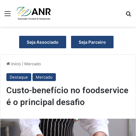
Menu
Pr
Seja Associado
Seja Parceiro
Início
/
Mercado
Destaque
Mercado
Custo-benefício no foodservice
é o principal desafio