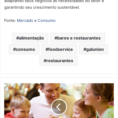
adaptando seus negócios às necessidades do setor e
garantindo seu crescimento sustentável.
Fonte:
Mercado e Consumo
alimentação
bares e restaurantes
consumo
foodservice
galunion
restaurantes
Análise
da
Future
Tank
aponta
crescimento