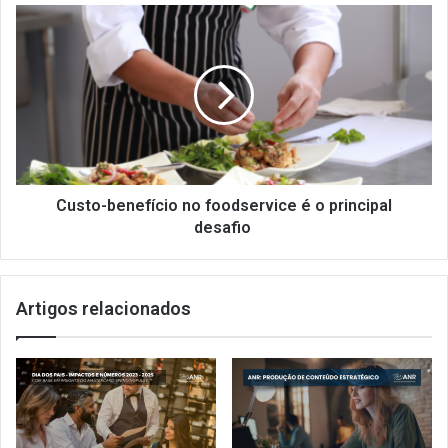
Custo-
benefício
no
foodservice
é
o
principal
desafio
Custo-benefício no foodservice é o principal
desafio
Artigos relacionados