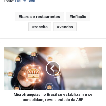
Fonte:
Future Tank
bares e restaurantes
inflação
receita
vendas
Microfranquias
no
Brasil
se
estabilizam
e
se
consolidam,
revela
estudo
Microfranquias no Brasil se estabilizam e se
da
consolidam, revela estudo da ABF
ABF