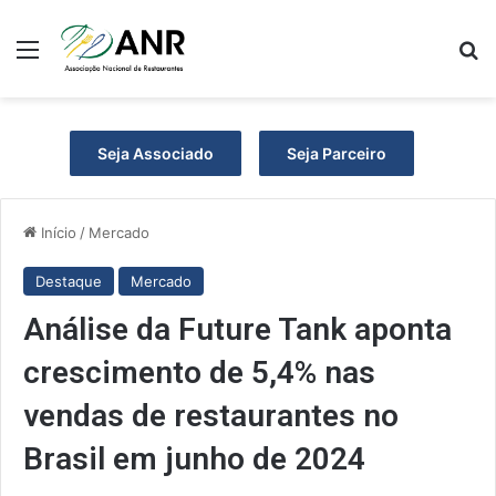
Menu
Pr
Seja Associado
Seja Parceiro
Início
/
Mercado
Destaque
Mercado
Análise da Future Tank aponta
crescimento de 5,4% nas
vendas de restaurantes no
Brasil em junho de 2024