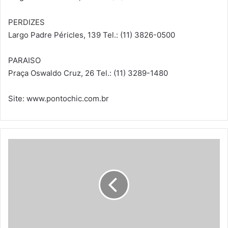
PERDIZES
Largo Padre Péricles, 139 Tel.: (11) 3826-0500
PARAISO
Praça Oswaldo Cruz, 26 Tel.: (11) 3289-1480
Site: www.pontochic.com.br
I
n
s
t
r
u
ç
ã