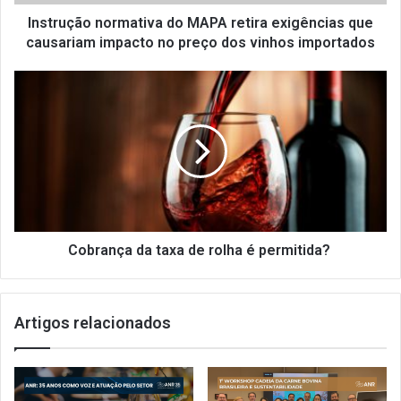
o
n
Instrução normativa do MAPA retira exigências que
o
causariam impacto no preço dos vinhos importados
r
m
C
a
o
t
b
i
r
v
a
a
n
d
ç
o
a
M
d
A
a
Cobrança da taxa de rolha é permitida?
P
t
A
a
r
x
Artigos relacionados
e
a
t
d
i
e
r
r
a
o