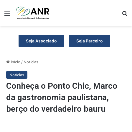
Menu
P
Seja Associado
Seja Parceiro
Início
/
Notícias
Notícias
Conheça o Ponto Chic, Marco
da gastronomia paulistana,
berço do verdadeiro bauru