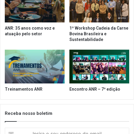
e
l
x
h
i
a
g
é
ANR: 35 anos como voz e
1º Workshop Cadeia da Carne
ê
p
atuação pelo setor
Bovina Brasileira e
n
e
Sustentabilidade
c
r
i
m
a
i
s
t
q
i
u
d
e
a
c
?
Treinamentos ANR
Encontro ANR – 7ª edição
a
u
s
a
Receba nosso boletim
r
i
I
a