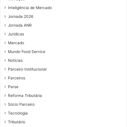
a
h
i
o
Inteligência de Mercado
l
s
Jornada 2026
i
m
Jornada ANR
p
Jurídicas
o
r
Mercado
t
Mundo Food Service
a
Notícias
d
o
Parceiro Institucional
s
Parceiros
Perse
Reforma Tributária
Sócio Parceiro
Tecnologia
Tributário