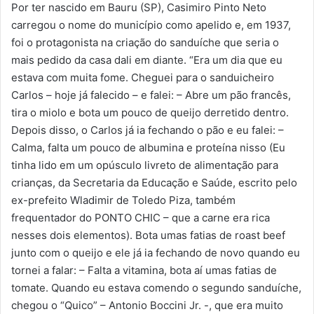
Por ter nascido em Bauru (SP), Casimiro Pinto Neto
carregou o nome do município como apelido e, em 1937,
foi o protagonista na criação do sanduíche que seria o
mais pedido da casa dali em diante. “Era um dia que eu
estava com muita fome. Cheguei para o sanduicheiro
Carlos – hoje já falecido – e falei: – Abre um pão francês,
tira o miolo e bota um pouco de queijo derretido dentro.
Depois disso, o Carlos já ia fechando o pão e eu falei: –
Calma, falta um pouco de albumina e proteína nisso (Eu
tinha lido em um opúsculo livreto de alimentação para
crianças, da Secretaria da Educação e Saúde, escrito pelo
ex-prefeito Wladimir de Toledo Piza, também
frequentador do PONTO CHIC – que a carne era rica
nesses dois elementos). Bota umas fatias de roast beef
junto com o queijo e ele já ia fechando de novo quando eu
tornei a falar: – Falta a vitamina, bota aí umas fatias de
tomate. Quando eu estava comendo o segundo sanduíche,
chegou o “Quico” – Antonio Boccini Jr. -, que era muito