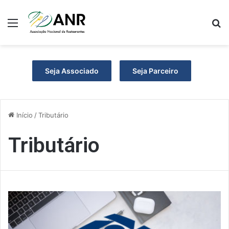
Menu
P
Seja Associado
Seja Parceiro
Início
/
Tributário
Tributário