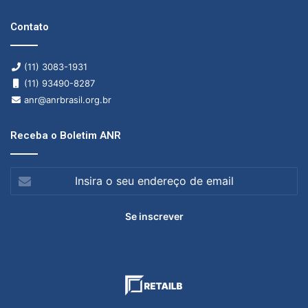
Contato
(11) 3083-1931
(11) 93490-8287
anr@anrbrasil.org.br
Receba o Boletim ANR
Insira
o
seu
endereço
de
email