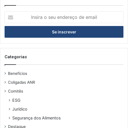
I
n
s
i
r
a
o
s
Categorias
e
u
Benefícios
e
n
Coligadas ANR
d
Comitês
e
r
ESG
e
Jurídico
ç
o
Segurança dos Alimentos
d
Destaque