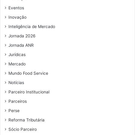
e
e
Eventos
m
Inovação
a
i
Inteligência de Mercado
l
Jornada 2026
Jornada ANR
Jurídicas
Mercado
Mundo Food Service
Notícias
Parceiro Institucional
Parceiros
Perse
Reforma Tributária
Sócio Parceiro