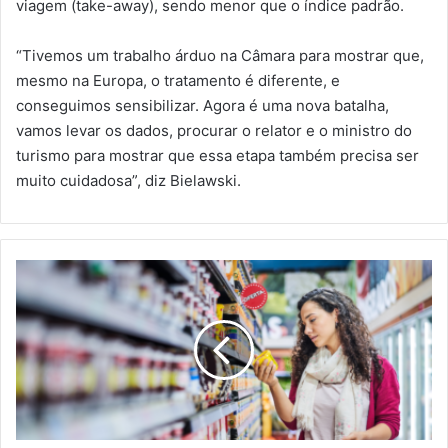
viagem (take-away), sendo menor que o índice padrão.
“Tivemos um trabalho árduo na Câmara para mostrar que,
mesmo na Europa, o tratamento é diferente, e
conseguimos sensibilizar. Agora é uma nova batalha,
vamos levar os dados, procurar o relator e o ministro do
turismo para mostrar que essa etapa também precisa ser
muito cuidadosa”, diz Bielawski.
Apesar
de
inflação
desacelerada,
a
CNC
revisa
para
baixo