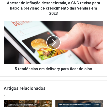
a
Apesar de inflação desacelerada, a CNC revisa para
previsão
baixo a previsão de crescimento das vendas em
de
2023
crescimento
das
5
vendas
tendências
em
em
2023
delivery
para
ficar
de
olho
5 tendências em delivery para ficar de olho
Artigos relacionados