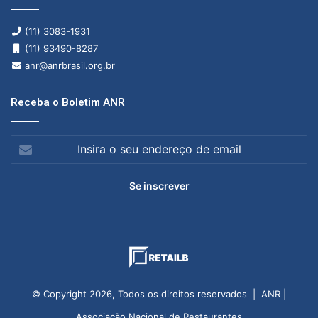
(11) 3083-1931
(11) 93490-8287
anr@anrbrasil.org.br
Receba o Boletim ANR
Insira
o
seu
endereço
de
email
© Copyright 2026, Todos os direitos reservados | ANR |
Associação Nacional de Restaurantes