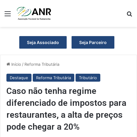
Menu
Pr
Seja Associado
Seja Parceiro
Início
/
Reforma Tributária
Destaque
Reforma Tributária
Tributário
Caso não tenha regime
diferenciado de impostos para
restaurantes, a alta de preços
pode chegar a 20%