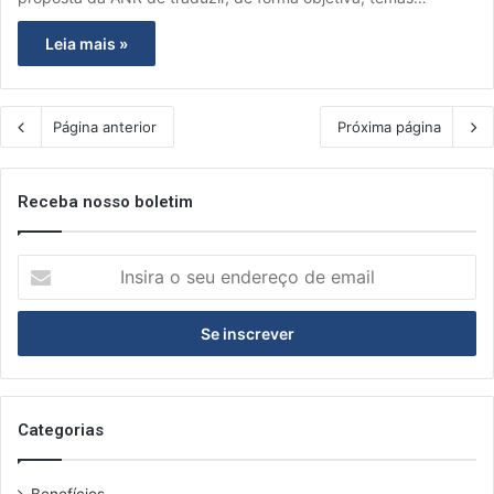
Leia mais »
Página anterior
Próxima página
Receba nosso boletim
I
n
s
i
r
a
o
s
Categorias
e
u
Benefícios