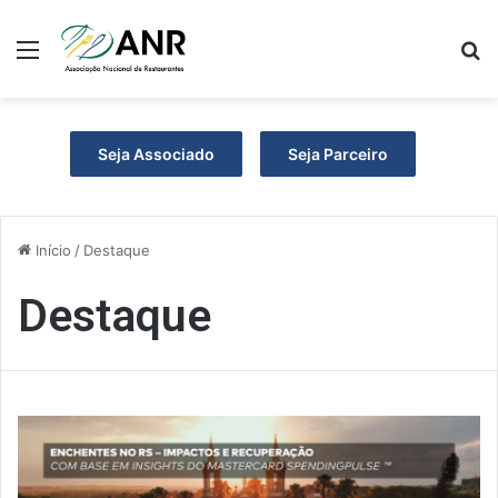
Menu
P
Seja Associado
Seja Parceiro
Início
/
Destaque
Destaque