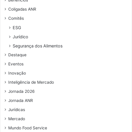
e
n
Coligadas ANR
d
Comitês
e
r
ESG
e
Jurídico
ç
o
Segurança dos Alimentos
d
Destaque
e
e
Eventos
m
Inovação
a
i
Inteligência de Mercado
l
Jornada 2026
Jornada ANR
Jurídicas
Mercado
Mundo Food Service