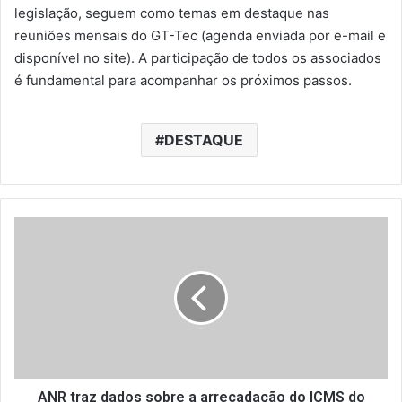
legislação, seguem como temas em destaque nas
reuniões mensais do GT-Tec (agenda enviada por e-mail e
disponível no site). A participação de todos os associados
é fundamental para acompanhar os próximos passos.
DESTAQUE
A
N
R
t
r
a
z
d
a
d
ANR traz dados sobre a arrecadação do ICMS do