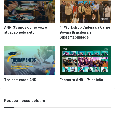
I
a
C
p
M
u
S
b
d
l
ANR: 35 anos como voz e
1º Workshop Cadeia da Carne
o
i
atuação pelo setor
Bovina Brasileira e
s
c
Sustentabilidade
e
a
t
n
o
o
r
r
m
a
s
c
Treinamentos ANR
Encontro ANR – 7ª edição
o
m
p
l
Receba nosso boletim
e
m