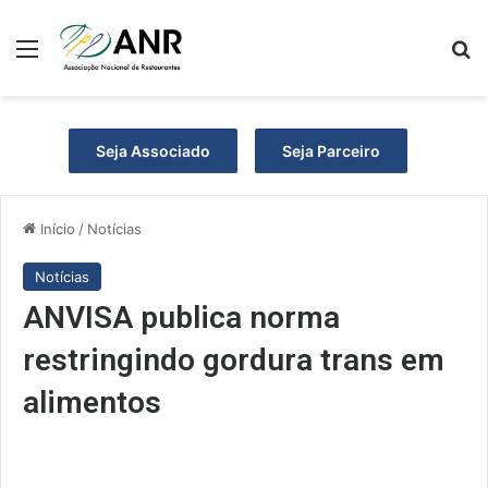
Menu
P
Seja Associado
Seja Parceiro
Início
/
Notícias
Notícias
ANVISA publica norma
restringindo gordura trans em
alimentos