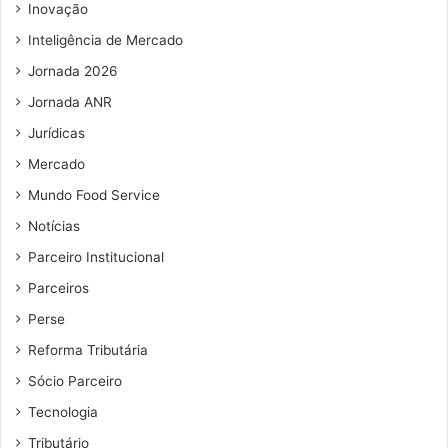
Inovação
a
b
i
a
Inteligência de Mercado
l
l
Jornada 2026
h
o
Jornada ANR
V
Jurídicas
e
r
Mercado
d
Mundo Food Service
e
Notícias
e
A
Parceiro Institucional
m
Parceiros
a
r
Perse
e
Reforma Tributária
l
o
Sócio Parceiro
Tecnologia
Tributário