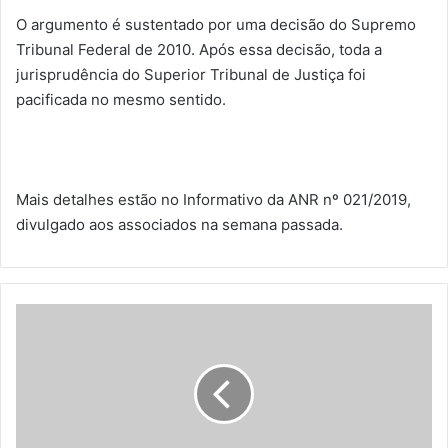
O argumento é sustentado por uma decisão do Supremo
Tribunal Federal de 2010. Após essa decisão, toda a
jurisprudência do Superior Tribunal de Justiça foi
pacificada no mesmo sentido.
Mais detalhes estão no Informativo da ANR nº 021/2019,
divulgado aos associados na semana passada.
J
o
h
n
n
y
R