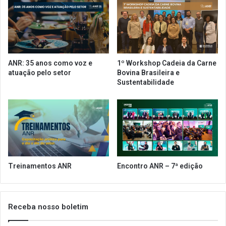
h
z
a
a
s
ç
A
ã
é
o
r
d
ANR: 35 anos como voz e
1º Workshop Cadeia da Carne
e
a
atuação pelo setor
Bovina Brasileira e
a
s
Sustentabilidade
s
e
m
p
r
e
s
a
s
Treinamentos ANR
Encontro ANR – 7ª edição
j
u
n
t
Receba nosso boletim
o