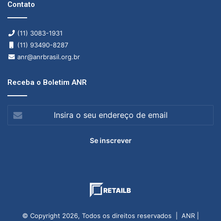
Contato
(11) 3083-1931
(11) 93490-8287
anr@anrbrasil.org.br
Receba o Boletim ANR
Insira
o
seu
endereço
de
email
© Copyright 2026, Todos os direitos reservados | ANR |