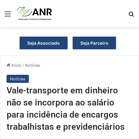
Menu
P
Seja Associado
Seja Parceiro
Início
/
Notícias
Notícias
Vale-transporte em dinheiro
não se incorpora ao salário
para incidência de encargos
trabalhistas e previdenciários