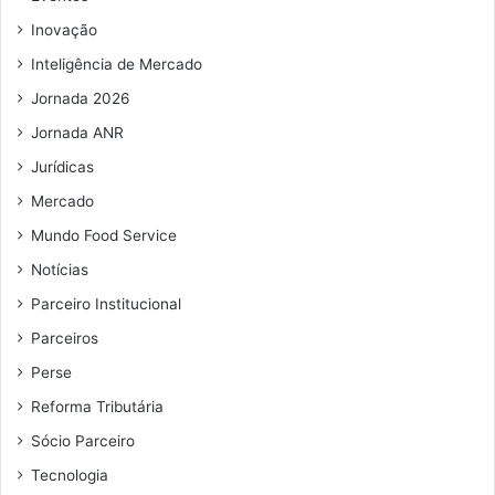
m
ê
Inovação
a
s
i
Inteligência de Mercado
l
Jornada 2026
Jornada ANR
Jurídicas
Mercado
Mundo Food Service
Notícias
Parceiro Institucional
Parceiros
Perse
Reforma Tributária
Sócio Parceiro
Tecnologia