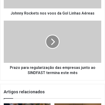
o
c
k
Johnny Rockets nos voos da Gol Linhas Aéreas
e
t
P
s
r
n
a
o
z
s
o
v
p
o
a
o
r
s
a
d
r
Prazo para regularização das empresas junto ao
a
e
SINDFAST termina este mês
G
g
o
u
l
l
Artigos relacionados
L
a
i
r
n
i