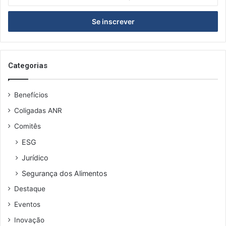
n
u
o
s
z
i
r
a
o
s
Categorias
e
u
Benefícios
e
n
Coligadas ANR
d
Comitês
e
r
ESG
e
Jurídico
ç
o
Segurança dos Alimentos
d
Destaque
e
e
Eventos
m
Inovação
a