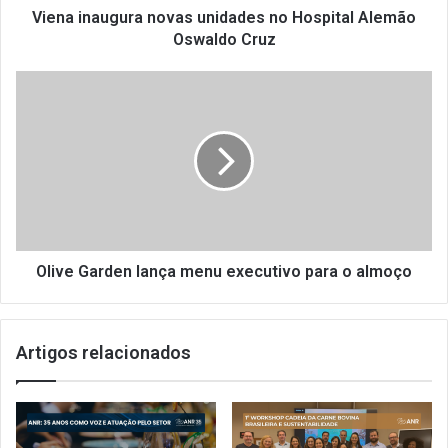
g
Viena inaugura novas unidades no Hospital Alemão
u
Oswaldo Cruz
r
a
O
n
l
o
i
v
v
a
e
s
G
u
a
n
r
i
d
d
e
Olive Garden lança menu executivo para o almoço
a
n
d
l
e
a
Artigos relacionados
s
n
n
ç
o
a
H
m
o
e