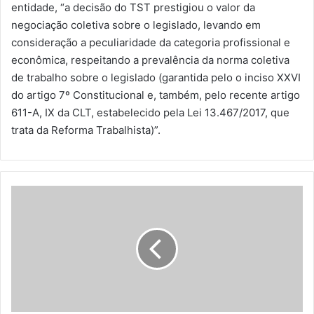
entidade, “a decisão do TST prestigiou o valor da
negociação coletiva sobre o legislado, levando em
consideração a peculiaridade da categoria profissional e
econômica, respeitando a prevalência da norma coletiva
de trabalho sobre o legislado (garantida pelo o inciso XXVI
do artigo 7º Constitucional e, também, pelo recente artigo
611-A, IX da CLT, estabelecido pela Lei 13.467/2017, que
trata da Reforma Trabalhista)”.
V
i
e
n
a
i
n
a
u