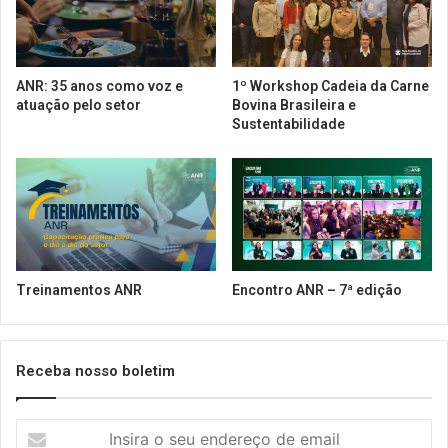
s
n
p
u
i
e
t
x
ANR: 35 anos como voz e
1º Workshop Cadeia da Carne
a
e
atuação pelo setor
Bovina Brasileira e
l
c
Sustentabilidade
A
u
l
t
e
i
m
v
ã
o
o
p
O
a
s
r
Treinamentos ANR
Encontro ANR – 7ª edição
w
a
a
o
l
a
d
l
Receba nosso boletim
o
m
C
o
I
r
ç