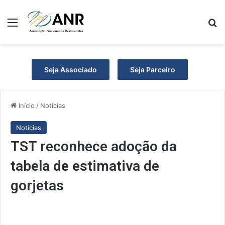
Menu
P
Seja Associado
Seja Parceiro
Início
/
Notícias
Notícias
TST reconhece adoção da
tabela de estimativa de
gorjetas