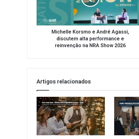
discutem
alta
performance
e
reinvenção
Michelle Korsmo e André Agassi,
na
discutem alta performance e
NRA
reinvenção na NRA Show 2026
Show
2026
Artigos relacionados