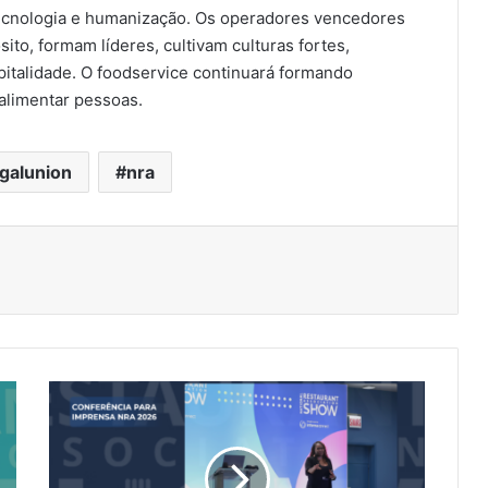
 tecnologia e humanização. Os operadores vencedores
to, formam líderes, cultivam culturas fortes,
italidade. O foodservice continuará formando
 alimentar pessoas.
galunion
nra
Conferência
para
imprensa
NRA
2026