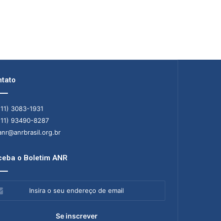
tato
11) 3083-1931
11) 93490-8287
nr@anrbrasil.org.br
eba o Boletim ANR
ra
ereço