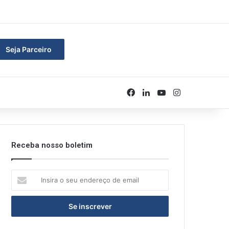
rar
Seja Parceiro
Facebook
Linkedin
YouTube
Instagram
Receba nosso boletim
Insira
o
seu
endereço
de
email