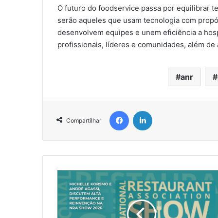
O futuro do foodservice passa por equilibrar
serão aqueles que usam tecnologia com propósi
desenvolvem equipes e unem eficiência a hosp
profissionais, líderes e comunidades, além de
anr
Facebook
Linkedin
Compartilhar
Michelle
Korsmo
e
André
Agassi,