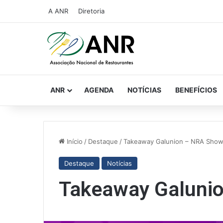
A ANR
Diretoria
ANR
AGENDA
NOTÍCIAS
BENEFÍCIOS
Início
/
Destaque
/
Takeaway Galunion – NRA Sho
Destaque
Notícias
Takeaway Galuni