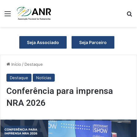
Menu
Pr
Seja Associado
Seja Parceiro
Início
/
Destaque
Destaque
Notícias
Conferência para imprensa
NRA 2026