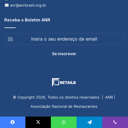
anr@anrbrasil.org.br
Receba o Boletim ANR
Insira
o
seu
endereço
de
email
© Copyright 2026, Todos os direitos reservados | ANR |
Associação Nacional de Restaurantes
Facebook
X
WhatsApp
Telegram
Viber