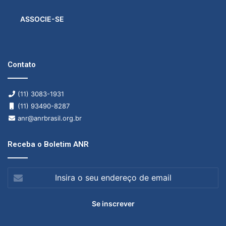
ASSOCIE-SE
Contato
(11) 3083-1931
(11) 93490-8287
anr@anrbrasil.org.br
Receba o Boletim ANR
Insira
o
seu
endereço
de
email