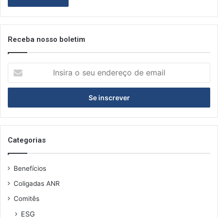
Receba nosso boletim
I
n
s
i
r
a
o
s
Categorias
e
u
Benefícios
e
n
Coligadas ANR
d
Comitês
e
r
ESG