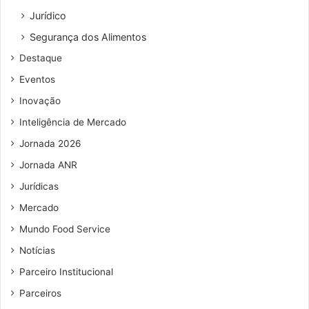
e
Jurídico
ç
o
Segurança dos Alimentos
d
Destaque
e
e
Eventos
m
Inovação
a
i
Inteligência de Mercado
l
Jornada 2026
Jornada ANR
Jurídicas
Mercado
Mundo Food Service
Notícias
Parceiro Institucional
Parceiros