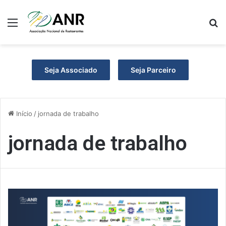
Menu
P
Seja Associado
Seja Parceiro
Início
/
jornada de trabalho
jornada de trabalho