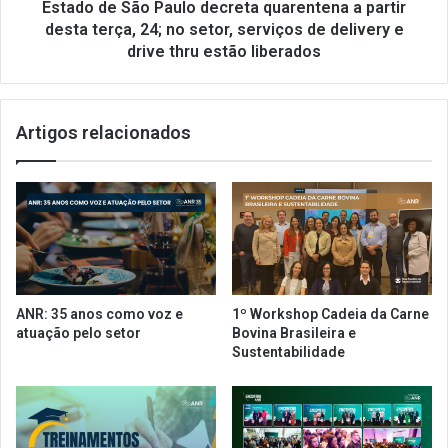
d
ã
Estado de São Paulo decreta quarentena a partir
u
o
desta terça, 24; no setor, serviços de delivery e
ç
P
drive thru estão liberados
ã
a
o
u
d
l
a
Artigos relacionados
o
t
d
a
e
x
c
a
r
d
e
e
t
j
a
u
q
ANR: 35 anos como voz e
1º Workshop Cadeia da Carne
r
u
atuação pelo setor
Bovina Brasileira e
o
a
Sustentabilidade
s
r
d
e
a
n
l
t
i
e