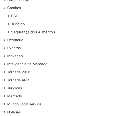
d
4
Comitês
e
;
r
n
ESG
e
o
Jurídico
ç
s
o
e
Segurança dos Alimentos
d
t
Destaque
e
o
e
r
Eventos
m
,
Inovação
a
s
i
e
Inteligência de Mercado
l
r
Jornada 2026
v
i
Jornada ANR
ç
Jurídicas
o
s
Mercado
d
Mundo Food Service
e
Notícias
d