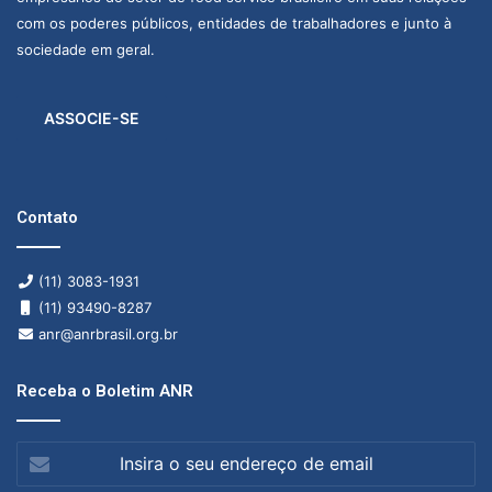
l
com os poderes públicos, entidades de trabalhadores e junto à
i
sociedade em geral.
b
e
r
ASSOCIE-SE
a
d
o
s
Contato
(11) 3083-1931
(11) 93490-8287
anr@anrbrasil.org.br
Receba o Boletim ANR
Insira
o