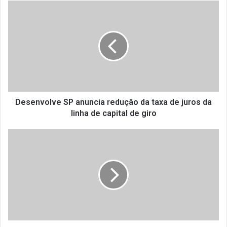
D
e
s
e
n
v
o
l
v
e
Desenvolve SP anuncia redução da taxa de juros da
S
linha de capital de giro
P
a
E
n
s
u
t
n
a
c
d
i
o
a
d
r
e
e
S