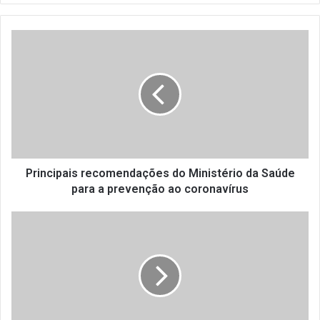
P
r
i
n
c
i
p
a
i
s
Principais recomendações do Ministério da Saúde
r
para a prevenção ao coronavírus
e
c
S
o
a
m
i
e
b
n
a
d
c
a
o