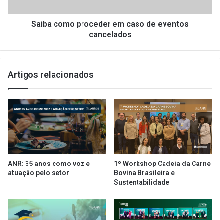
ç
m
õ
o
e
p
Saiba como proceder em caso de eventos
s
r
cancelados
d
o
o
c
M
e
Artigos relacionados
i
d
n
e
i
r
s
e
t
m
é
c
r
a
i
s
o
o
ANR: 35 anos como voz e
1º Workshop Cadeia da Carne
d
d
atuação pelo setor
Bovina Brasileira e
a
e
Sustentabilidade
S
e
a
v
ú
e
d
n