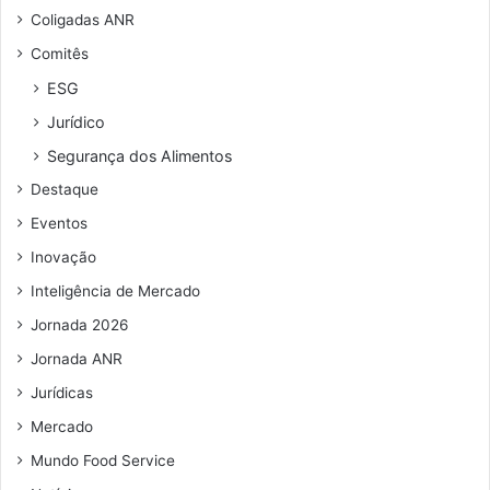
n
n
Coligadas ANR
a
d
Comitês
v
e
í
r
ESG
r
e
Jurídico
u
ç
s
o
Segurança dos Alimentos
d
Destaque
e
e
Eventos
m
Inovação
a
i
Inteligência de Mercado
l
Jornada 2026
Jornada ANR
Jurídicas
Mercado
Mundo Food Service